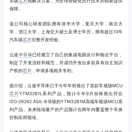
车级
芯片
组解决方案，为全球智能化出行技术的创新提供
保障。
该公司核心研发团队拥有清华大学，复旦大学，南京大
学，浙江大学，上海交大硕士及博士学历，拥有超过10年
汽车级
芯片
完整开发经验。
云途
半导体
已经建立了自己的集成电路设计和验证平台，
制定了开发流程和规范，并成功开发出多款具有自主知识
产权的
芯片
，申请多项相关专利。
据介绍，云途半导体已于今年年初推出了首款车规级MCU
芯片
YTM32B1L系列产品，预计今年9月份将推出符合
ISO-26262 ASIL-B等级的YTM32B1M高端车规级MCU系
列产品，未来陆续量产的产品预计在两年内覆盖整个车身
控制应用领域。