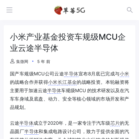
小米产业基金投资车规级MCU企
业云途半导体
集微网
5 年 前
国产车规级MCU公司云途
半导体
宣布8月底已完成与
小米
的战略合作并获得
小米
长江
基金
的战略投资。本轮融资将
主要用于加速云途
半导体
车规级MCU 的技术研发以及在汽
车车身域及底盘、动力、安全等核心领域的市场开发和产
品规划。
云途
半导体
成立于2020年，是一家专注于汽车级
芯片
的无
晶圆厂
半导体
和集成电路设计公司，致力于提供全面的汽