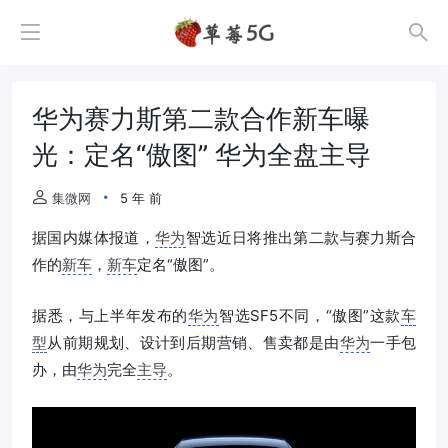
华为赛力斯第二款合作新车曝
光：定名“傲图” 华为全盘主导
集微网
5 年 前
据国内媒体报道，
华为
智选近日将推出第二款与赛力斯合
作的
新车
，
新车
定名“傲图”。
据悉，与上半年发布的
华为
智选SF5不同，“傲图”这款
车
型
从前期规划、设计到后期营销、售卖都是由
华为
一手包
办，由
华为
完全
主导
。