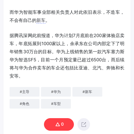
而华为智能车事业部相关负责人对此依旧表示，不造车，
不会有自己的
新车
。
据腾讯深网此前报道，华为计划7月底前在200家体验店卖
车，年底拓展到1000家以上，余承东在公司内部定下了明
年销售30万台的目标。华为上线销售的第一款汽车塞力斯
华为智选SF5，目前一个月预定量已超过6500台，而后续
将与华为合作卖车的车企还包括比亚迪、北汽、奔驰和长
安等。
#
主导
#
华为
#
新车
#
角色
#
车型
0