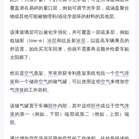
覆盖潜在易碎的窗口层，例如可调节光学层，或涵盖聚合
物或其他可能被物理和/或化学损坏的材料的其他层。
该薄玻璃层可以被化学强化，并可覆盖一层或多层，例如
低辐射（low-e）
涂层
和抗反射
涂层
，以提高车辆乘员的
舒适度，如此买完车回来，你就不需要再去额外给爱车贴
太阳膜了。
然后是
空气
悬架。
苹果
所获专利悬架系统包括一个
空气
弹
簧
和一个储存
空气
的储气罐，可以使用这些
空气
来增加空
气
弹簧
的工作容积。
该储气罐置于车辆
部件
内部，其中这些
部件
或位于空气
弹
簧
的第一（例如，下部）端部或第二（例如，上部）端
部。
通过增加空气
弹簧
可用的空气的工作体积，此处所描述的