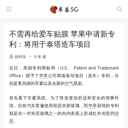
不需再给爱车贴膜 苹果申请新专
利：将用于泰塔造车项目
快科技
5 年 前
近日，美国专利商标局（U.S。 Patent and Trademark
Office）授予了
苹果
公司两项泰坦项目（造车）专利，分
别是更高级的车窗以及全新的
空气
悬架。
首先看下车窗系统。为了营造更加舒适和安全的驾乘环
境，目前汽车普遍使用双层夹胶玻璃，而
苹果
获得的专利
就是在一对夹层玻璃之一的向内表面上形成红外光阻挡
涂
层
。