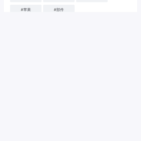
#
苹果
#
部件
0
猜你喜欢
中信科移动旗下大唐联仪成功举办“联动标准 仪创未来”车
路星云标准及测试技术研讨会
三星S25 Ultra国行版支持卫星通信
苹果手机爆炸声音频起！iPhone 16系列电池拆解：确实更
好拆了
中国工程院院士刘韵洁：确定性网络成“换道超车”重要契机
富士康正考虑在印度投资10亿美元建设面向苹果iPhone等