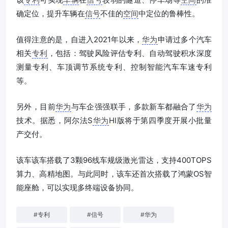
确定位，提升车辆在
信号
不佳的
空间
中定位的鲁棒性。
值得注意的是，自进入2021年以来，
华为
申请过多个汽车
相关
专利
，包括：驾驶风险评估专利、自动驾驶积水深度
测量专利、车顶调节系统专利、控制智能汽车车速专利
等。
另外，目前
华为
与车企强强联手，多款新车都融合了
华为
技术。据悉，阿尔法S
华为
HI版将于第四季度开展小批量
产交付。
该车该车搭载了3颗96线车规级激光雷达，支持400TOPS
算力、高精地图。与此同时，该车还首次搭载了鸿蒙OS智
能座舱，可以实现多终端设备协同。
#
专利
#
信号
#
华为