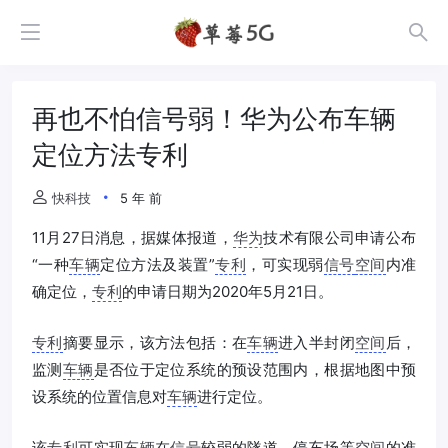
再也不怕信号弱！华为公布车辆
定位方法专利
快科技
5 年 前
11月27日消息，据媒体报道，
华为
技术有限公司申请公布
“一种
车辆
定位方法及装置”
专利
，可实现弱
信号
空间
内准
确定位，
专利
的申请日期为2020年5月21日。
专利
摘要显示，该方法包括：在
车辆
进入半封闭
空间
后，
监测
车辆
是否位于定位系统的预设范围内，根据地图中预
设系统的位置信息对
车辆
进行定位。
该
专利
可实现
车辆
在
信号
较弱的隧道、停车场等
空间
的准