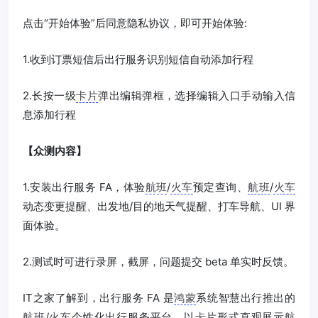
点击“开始体验”后同意隐私协议，即可开始体验:
1.收到订票短信后出行服务识别短信自动添加行程
2.长按一级
卡片
弹出编辑弹框，选择编辑入口手动输入信
息添加行程
【众测内容】
1.安装出行服务 FA，体验
航班
/
火车
预定查询、
航班
/
火车
动态变更提醒、出发地/目的地天气提醒、打车导航、UI 界
面体验。
2.测试时可进行录屏，截屏，问题提交 beta 单实时反馈。
IT之家了解到，出行服务 FA 是
鸿蒙
系统智慧出行推出的
航班
/
火车
个性化出行服务平台，以
卡片
形式直观展示
航