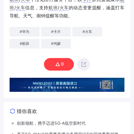
班
/
火车
信息，支持
航班
/
火车
的动态变更提醒，涵盖打车
导航、天气、闹钟提醒等功能。
#
华为
#
卡片
#
火车
#
航班
#
鸿蒙
0
猜你喜欢
创新领航，携手迈进5G-A低空新时代