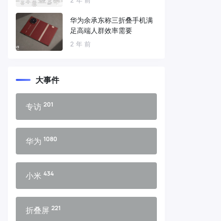
华为余承东称三折叠手机满
足高端人群效率需要
2 年 前
大事件
201
专访
1080
华为
434
小米
221
折叠屏