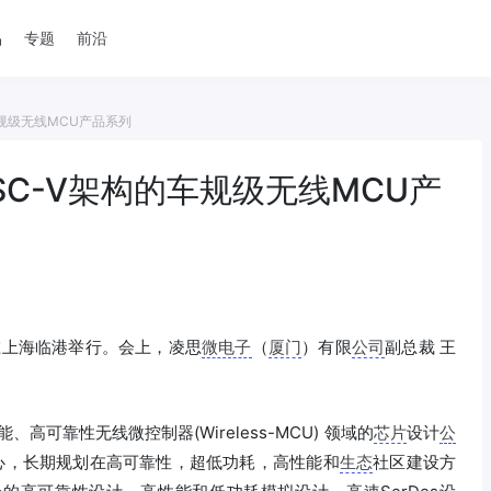
品
专题
前沿
车规级无线MCU产品系列
SC-V架构的车规级无线MCU产
坛在上海临港举行。会上，凌思
微电子
（
厦门
）有限
公司
副总裁 王
高可靠性无线微控制器(Wireless-MCU) 领域的
芯片
设计
公
中心，长期规划在高可靠性，超低功耗，高性能和
生态
社区建设方