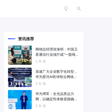
资讯推荐
网翎总经理张海明：中国卫
星通信行业须拧成“一股绳”
共同打造垂直产业链
2 年 前
加速广大企业数字化转型，
华为星河AI乾坤智企网络解
决方案亮相2024中国国际信
2 年 前
息通信展
华为周军：全光品质运力
网，以确定性体验迎接确定
性的智能时代
2 年 前