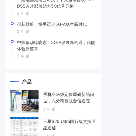
DSS连片部署助力5G信号升格
2 年 前
创新领航，携手迈进5G-A低空新时代
2 年 前
中国移动徐晓东：5G-A发展新机遇，赋能
体验新篇章
2 年 前
产品
手机亚米级定位重磅新品问
世，六分科技联合信通院发
布免费服务
2 年 前
三星S25 Ultra国行版支持卫
星通信
2 年 前