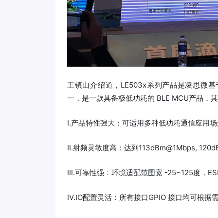
王镇山介绍道，LE503x系列产品是凌思微基于R
一，是一款具备极低功耗的 BLE MCU产品，
Ⅰ.产品特性强大：可适用多种低功耗通信应用场
Ⅱ.射频灵敏度高：达到113dBm@1Mbps, 12
Ⅲ.可靠性强：环境适配范围宽 -25~125度，ESD
Ⅳ.IO配置灵活：所有接口GPIO 接口均可根