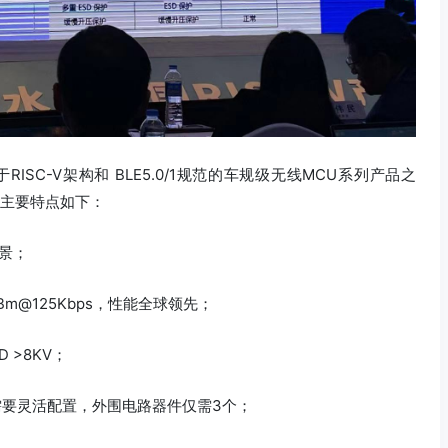
ISC-V架构和 BLE5.0/1规范的车规级无线MCU系列产品之
其主要特点如下：
景；
0dBm@125Kbps，性能全球领先；
 >8KV；
据需要灵活配置，外围电路器件仅需3个；