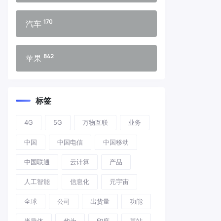
170
汽车
842
苹果
标签
4G
5G
万物互联
业务
中国
中国电信
中国移动
中国联通
云计算
产品
人工智能
信息化
元宇宙
全球
公司
出货量
功能
半导体
华为
印度
基站