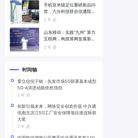
手机亚米级定位重磅新品问
世，六分科技联合信通院发
布免费服务
2 年 前
山东移动：实践“九州” 算力
互联网，构筑算网发展新底
座
2 年 前
时间轴
爱立信倪子铭：先发市场5G部署基本成型
5G-A演进动能依然强劲
2 年 前
创新引领未来，网络安全创造价值 中兴通
讯南京滨江5G工厂安全保障项目接连斩获
大奖
2 年 前
中国电信湖南公司携手中兴通讯首发2.1G