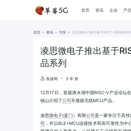
首页
资讯
企业
产
首页
资讯
汽车
凌思微电子推出基于RISC-V架构的
凌思微电子推出基于RI
品系列
集微网
5 年 前
12月17日，首届滴水湖中国RISC-V产业论
镇山介绍了
公司
车规级无线MCU产品。
凌思
微电子
(
厦门
）有限
公司
是一家专注于高性能、
司
，并以BLE+MCU连接技术和高可靠性为