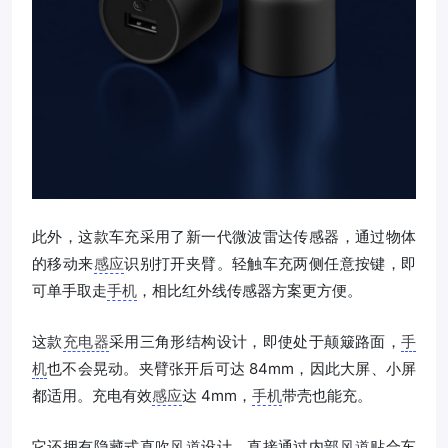
此外，这款车充采用了新一代微波雷达传感器，通过物体
的移动来
感应
识别打开夹臂。轻触车充两侧任意按键，即
可单手取走
手机
，相比红外线传感器方案更方便。
这款
充电器
采用三角形结构设计，即使处于颠簸路面，
手
机
也不会晃动。夹臂张开后可达 84mm，因此大屏、小屏
都适用。充电有效
感应
达 4mm，
手机
带壳也能充。
它还拥有隐藏式直吹
风道
设计，直接通过内部
风道
贴合车