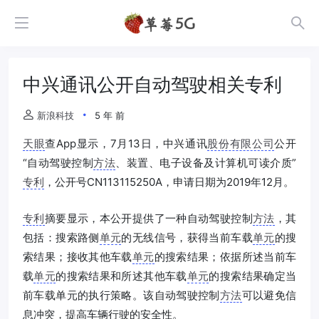
中兴通讯公开自动驾驶相关专利
新浪科技
5 年 前
天眼
查App显示，7月13日，中兴通讯
股份有限公司
公开
“自动驾驶控制
方法
、装置、电子设备及计算机可读介质”
专利
，公开号CN113115250A，申请日期为2019年12月。
专利
摘要显示，本公开提供了一种自动驾驶控制
方法
，其
包括：搜索路侧
单元
的无线信号，获得当前车载
单元
的搜
索结果；接收其他车载
单元
的搜索结果；依据所述当前车
载
单元
的搜索结果和所述其他车载
单元
的搜索结果确定当
前车载单元的执行策略。该自动驾驶控制
方法
可以避免信
息冲突，提高车辆行驶的安全性。