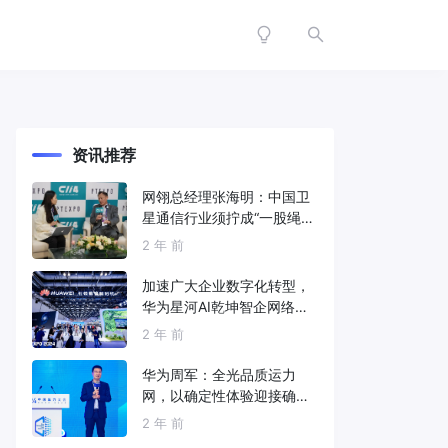
资讯推荐
网翎总经理张海明：中国卫
星通信行业须拧成“一股绳”
共同打造垂直产业链
2 年 前
加速广大企业数字化转型，
华为星河AI乾坤智企网络解
决方案亮相2024中国国际信
2 年 前
息通信展
华为周军：全光品质运力
网，以确定性体验迎接确定
性的智能时代
2 年 前