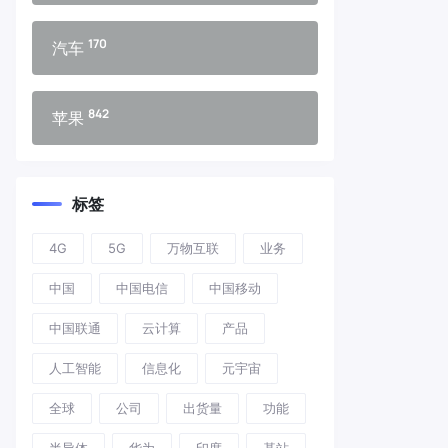
170
汽车
842
苹果
标签
4G
5G
万物互联
业务
中国
中国电信
中国移动
中国联通
云计算
产品
人工智能
信息化
元宇宙
全球
公司
出货量
功能
半导体
华为
印度
基站