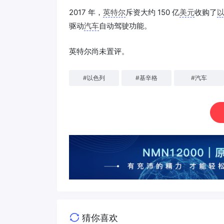
2017 年，
英特尔
斥资大约 150 亿
美元
收购了
驱动
汽车
自动驾驶功能。
英特尔尚未置评。
#
以色列
#
基辛格
#
汽车
猜你喜欢