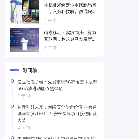
手机亚米级定位重磅新品问
世，六分科技联合信通院发
布免费服务
2 年 前
山东移动：实践“九州” 算力
互联网，构筑算网发展新底
座
2 年 前
时间轴
爱立信倪子铭：先发市场5G部署基本成型
5G-A演进动能依然强劲
2 年 前
创新引领未来，网络安全创造价值 中兴通
讯南京滨江5G工厂安全保障项目接连斩获
大奖
2 年 前
中国电信湖南公司携手中兴通讯首发2.1G