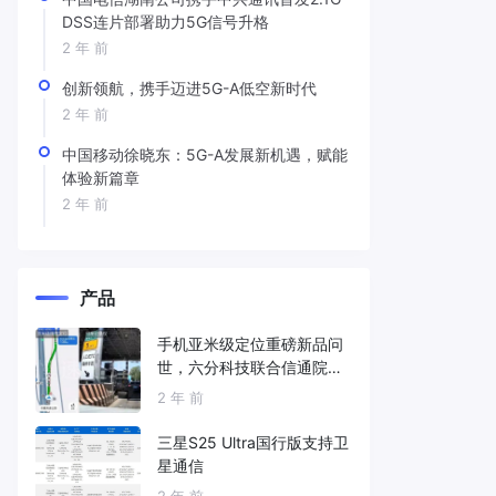
DSS连片部署助力5G信号升格
2 年 前
创新领航，携手迈进5G-A低空新时代
2 年 前
中国移动徐晓东：5G-A发展新机遇，赋能
体验新篇章
2 年 前
产品
手机亚米级定位重磅新品问
世，六分科技联合信通院发
布免费服务
2 年 前
三星S25 Ultra国行版支持卫
星通信
2 年 前