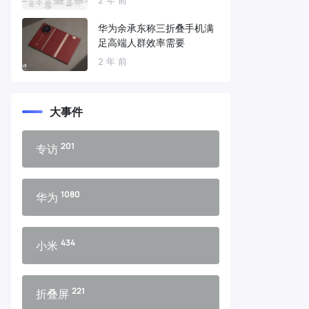
华为余承东称三折叠手机满
足高端人群效率需要
2 年 前
大事件
201
专访
1080
华为
434
小米
221
折叠屏