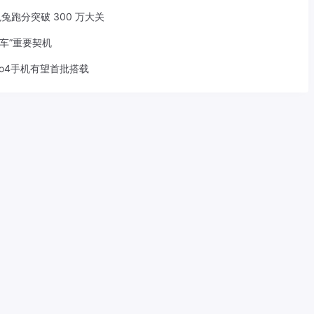
兔兔跑分突破 300 万大关
车”重要契机
rbo4手机有望首批搭载