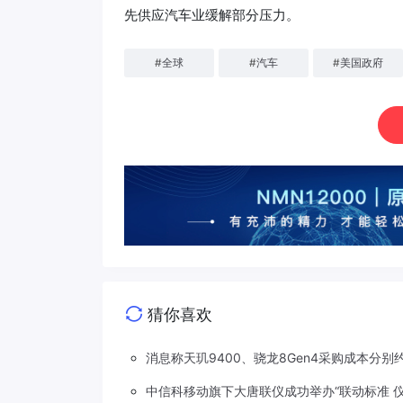
先供应汽车业缓解部分压力。
#
全球
#
汽车
#
美国政府
猜你喜欢
消息称天玑9400、骁龙8Gen4采购成本分别约
中信科移动旗下大唐联仪成功举办“联动标准 