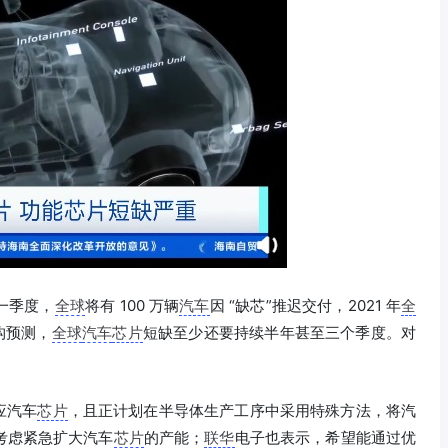
一季度，
全球
将有 100 万辆
汽车
因 “缺芯”推迟交付，2021 年
全
构预测，
全球
汽车
芯片
短缺至少还要持续半年甚至三个季度。对
应汽车
芯片
，且正计划在半导体生产工序中采用特殊方法，将汽
考虑紧急扩大汽车
芯片
的产能；
联华
电子也表示，希望能通过优