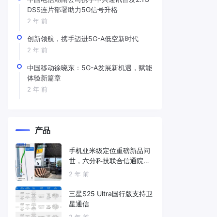
DSS连片部署助力5G信号升格
2 年 前
创新领航，携手迈进5G-A低空新时代
2 年 前
中国移动徐晓东：5G-A发展新机遇，赋能
体验新篇章
2 年 前
产品
手机亚米级定位重磅新品问
世，六分科技联合信通院发
布免费服务
2 年 前
三星S25 Ultra国行版支持卫
星通信
2 年 前