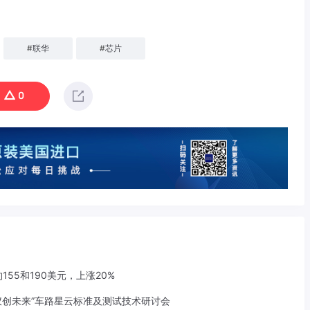
#
联华
#
芯片
0
155和190美元，上涨20%
仪创未来”车路星云标准及测试技术研讨会