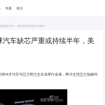
品
专题
前沿
重或持续半年，美政府将召集芯片峰会
全球汽车缺芯严重或持续半年，美
时间4月12日与
芯片
和
汽车
企业举行会谈，商讨
全球
芯片
短缺问
。