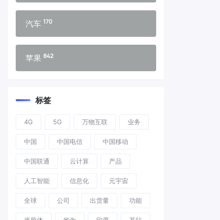
170
汽车
842
苹果
标签
4G
5G
万物互联
业务
中国
中国电信
中国移动
中国联通
云计算
产品
人工智能
信息化
元宇宙
全球
公司
出货量
功能
半导体
华为
印度
基站