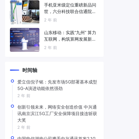
手机亚米级定位重磅新品问
世，六分科技联合信通院发
布免费服务
2 年 前
山东移动：实践“九州” 算力
互联网，构筑算网发展新底
座
2 年 前
时间轴
爱立信倪子铭：先发市场5G部署基本成型
5G-A演进动能依然强劲
2 年 前
创新引领未来，网络安全创造价值 中兴通
讯南京滨江5G工厂安全保障项目接连斩获
大奖
2 年 前
中国电信湖南公司携手中兴通讯首发2.1G