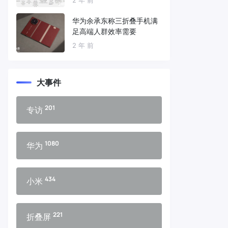
华为余承东称三折叠手机满
足高端人群效率需要
2 年 前
大事件
201
专访
1080
华为
434
小米
221
折叠屏