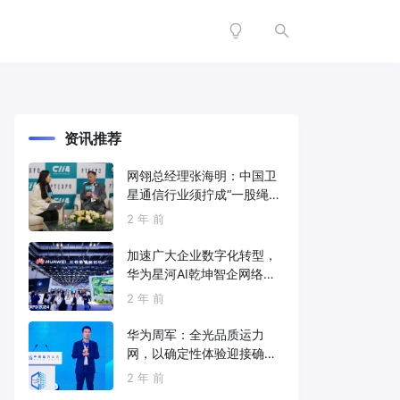
资讯推荐
网翎总经理张海明：中国卫
星通信行业须拧成“一股绳”
共同打造垂直产业链
2 年 前
加速广大企业数字化转型，
华为星河AI乾坤智企网络解
决方案亮相2024中国国际信
2 年 前
息通信展
华为周军：全光品质运力
网，以确定性体验迎接确定
性的智能时代
2 年 前