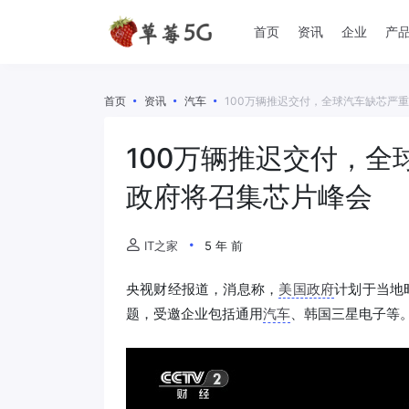
首页
资讯
企业
产
首页
资讯
汽车
100万辆推迟交付，全球汽车缺芯严
100万辆推迟交付，
政府将召集芯片峰会
IT之家
5 年 前
央视财经报道，消息称，
美国政府
计划于当地
题，受邀企业包括通用
汽车
、韩国三星电子等