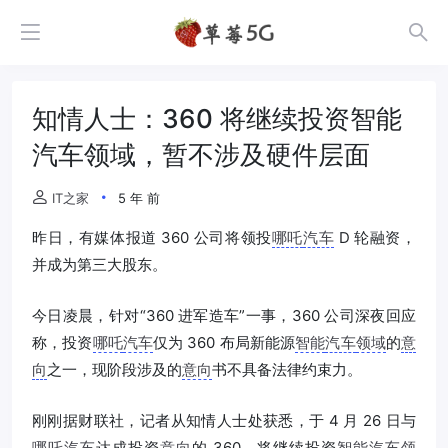
知情人士：360 将继续投资智能
汽车领域，暂不涉及硬件层面
IT之家
5 年 前
昨日，有媒体报道 360 公司将领投
哪吒
汽车
D 轮融资，
并成为第三大股东。
今日凌晨，针对“360 进军造车”一事，360 公司深夜回应
称，投资
哪吒
汽车
仅为 360 布局新能源
智能
汽车
领域
的
意
向
之一，现阶段涉及的
意向
书不具备法律约束力。
刚刚据财联社，记者从知情人士处获悉，于 4 月 26 日与
哪吒
汽车
达成投资
意向
的 360，将继续投资
智能
汽车
领