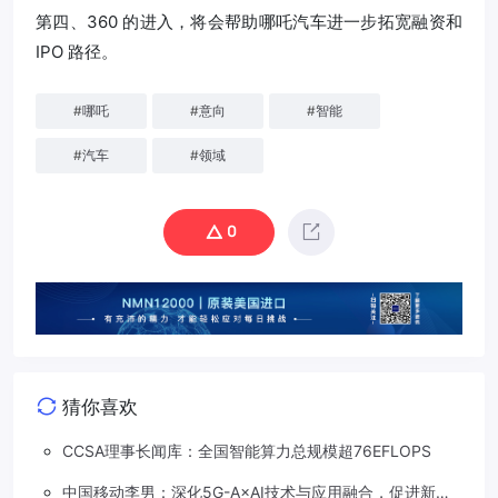
第四、360 的进入，将会帮助哪吒汽车进一步拓宽融资和
IPO 路径。
#
哪吒
#
意向
#
智能
#
汽车
#
领域
0
猜你喜欢
CCSA理事长闻库：全国智能算力总规模超76EFLOPS
中国移动李男：深化5G-A×AI技术与应用融合，促进新质