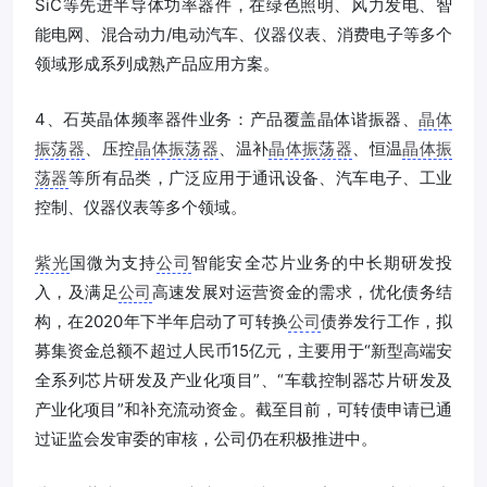
SiC等先进半导体功率器件，在绿色照明、风力发电、智
能电网、混合动力/电动汽车、仪器仪表、消费电子等多个
领域形成系列成熟产品应用方案。
4、石英晶体频率器件业务：产品覆盖晶体谐振器、
晶体
振荡器
、压控
晶体振荡器
、温补
晶体振荡器
、恒温
晶体振
荡器
等所有品类，广泛应用于通讯设备、汽车电子、工业
控制、仪器仪表等多个领域。
紫光
国微为支持
公司
智能安全芯片业务的中长期研发投
入，及满足
公司
高速发展对运营资金的需求，优化债务结
构，在2020年下半年启动了可转换
公司
债券发行工作，拟
募集资金总额不超过人民币15亿元，主要用于“新型高端安
全系列芯片研发及产业化项目”、“车载控制器芯片研发及
产业化项目”和补充流动资金。截至目前，可转债申请已通
过证监会发审委的审核，公司仍在积极推进中。