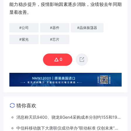
能力稳步提升，疫情影响因素逐步消除，业绩较去年同期
显着改善。
#
公司
#
器件
#
晶体振荡器
#
紫光
#
芯片
0
猜你喜欢
消息称天玑9400、骁龙8Gen4采购成本分别约155和190
美元，上涨20%
中信科移动旗下大唐联仪成功举办“联动标准 仪创未来”车