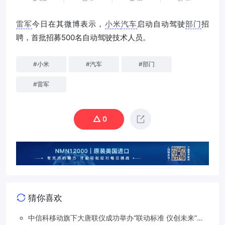
雷军
今日在其微博表示，
小米
汽车
启动自动驾驶
部门
招
聘，首批招募500名自动驾驶技术人员。
#
小米
#
汽车
#
部门
#
雷军
0
猜你喜欢
中信科移动旗下大唐联仪成功举办“联动标准 仪创未来”车