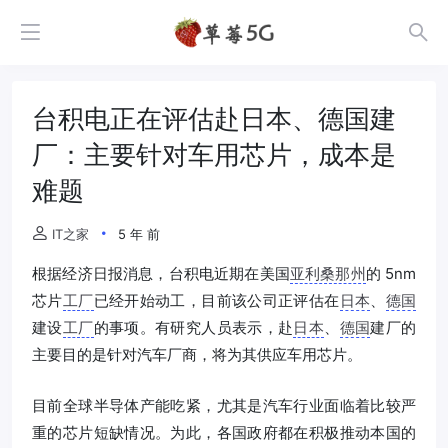
台积电正在评估赴日本、德国建
厂：主要针对车用芯片，成本是
难题
IT之家
5 年 前
根据经济日报消息，台积电近期在美国
亚利桑那州
的 5nm
芯片
工厂
已经开始动工，目前该公司正评估在
日本
、
德国
建设
工厂
的事项。有研究人员表示，赴
日本
、
德国
建厂的
主要目的是针对汽车厂商，将为其供应车用芯片。
目前全球半导体产能吃紧，尤其是汽车行业面临着比较严
重的芯片短缺情况。为此，各国政府都在积极推动本国的