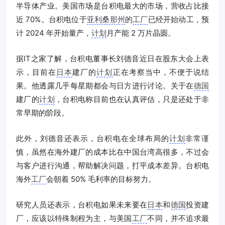
半导体产业。美国市场是台积电最大的市场，营收占比接
近 70%。台积电位于
亚利桑那州
的
工厂
已经开始动工，预
计 2024 年开始量产，
计划
月产能 2 万片晶圆。
据IT之家了解，台积电董事长刘德音近日在股东大会上表
示，目前在
日本
建厂的
计划
正在考察当中，不便于说结
果。他透露几乎每星期都会与日方进行讨论。关于在
德国
建厂的
计划
，台积电称目前也在认真评估，只是还处于非
常早期的阶段。
此外，刘德音还表示，台积电在全球布局的
计划
非常谨
慎，虽然在海外建厂的成本比在中国台湾高很多，不过会
与客户进行沟通，帮助解决问题，打平成本差异。台积电
海外
工厂
会朝着 50% 毛利率的目标努力。
研究人员还表示，台积电如果未来要在
日本
和
德国
投资建
厂，应该以特殊制程为主，与美国
工厂
不同，并不追求最