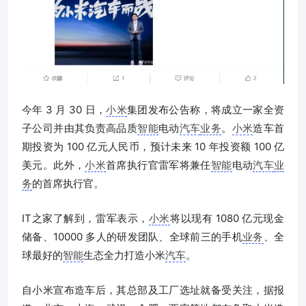
今年 3 月 30 日，
小米
集团发布公告称，将成立一家全资
子公司并由其负责高品质
智能
电动
汽车
业务
。
小米
造车首
期投资为 100 亿元人民币，预计未来 10 年投资额 100 亿
美元。此外，
小米
首席执行官雷军将兼任
智能
电动
汽车
业
务
的首席执行官。
IT之家了解到，雷军表示，
小米
将以现有 1080 亿元现金
储备、10000 多人的研发团队、全球前三的手机
业务
、全
球最好的
智能
生态全力打造小米
汽车
。
自小米宣布造车后，其总部及工厂选址就备受关注，据报