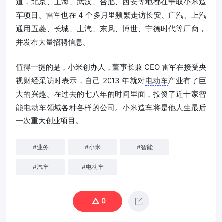
道，北京、上海、武汉、合肥、西安等地都在争取小米造
车项目。雷军也在 4 个多月里频繁走访长安、广汽、上汽
通用五菱、长城、上汽、东风、博世、宁德时代等厂商，
并发布大量招聘信息。
值得一提的是，小米创办人，董事长兼 CEO 雷军在接受央
视财经采访时表示，自己 2013 年就对
电动车
产业有了巨
大的兴趣。在过去的七八年的时间里面，投资了近十家
智
能
电动车
领域各种各样的公司。小米造车将是他人生最后
一次重大创业项目。
#
业务
#
小米
#
智能
#
汽车
#
电动车
0