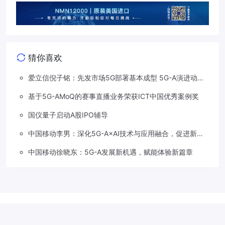
猜你喜欢
爱立信倪子铭：先发市场5G部署基本成型 5G-A演进动能
依然强劲
基于5G-AMoQ的赛事直播业务荣获ICT中国优秀案例奖
国仪量子启动A股IPO辅导
中国移动李男：深化5G-A×AI技术与应用融合，促进新质
生产力加速发展
中国移动徐晓东：5G-A发展新机遇，赋能体验新篇章
Copyright © 2018-2026
草莓5G
.
滇公网安备 53310202533207号
滇
ICP备2022001113号-1