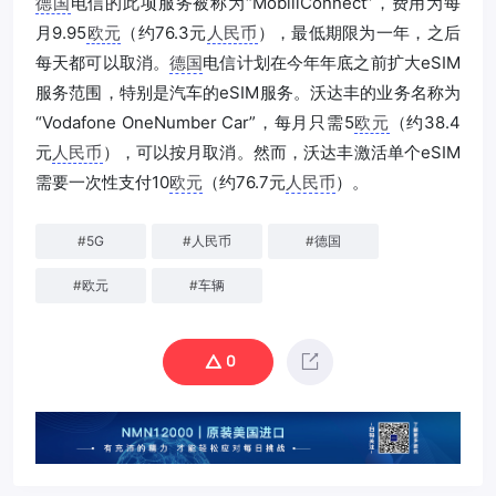
德国
电信的此项服务被称为“MobiliConnect”，费用为每
月9.95
欧元
（约76.3元
人民币
），最低期限为一年，之后
每天都可以取消。
德国
电信计划在今年年底之前扩大eSIM
服务范围，特别是汽车的eSIM服务。沃达丰的业务名称为
“Vodafone OneNumber Car”，每月只需5
欧元
（约38.4
元
人民币
），可以按月取消。然而，沃达丰激活单个eSIM
需要一次性支付10
欧元
（约76.7元
人民币
）。
#
5G
#
人民币
#
德国
#
欧元
#
车辆
0