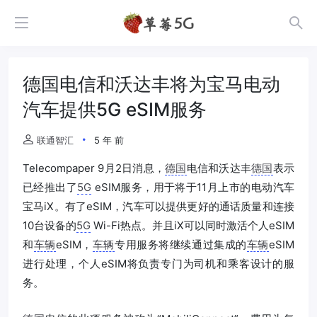
德国电信和沃达丰将为宝马电动
汽车提供5G eSIM服务
联通智汇
5 年 前
Telecompaper 9月2日消息，
德国
电信和沃达丰
德国
表示
已经推出了
5G
eSIM服务，用于将于11月上市的电动汽车
宝马iX。有了eSIM，汽车可以提供更好的通话质量和连接
10台设备的
5G
Wi-Fi热点。并且iX可以同时激活个人eSIM
和
车辆
eSIM，
车辆
专用服务将继续通过集成的
车辆
eSIM
进行处理，个人eSIM将负责专门为司机和乘客设计的服
务。