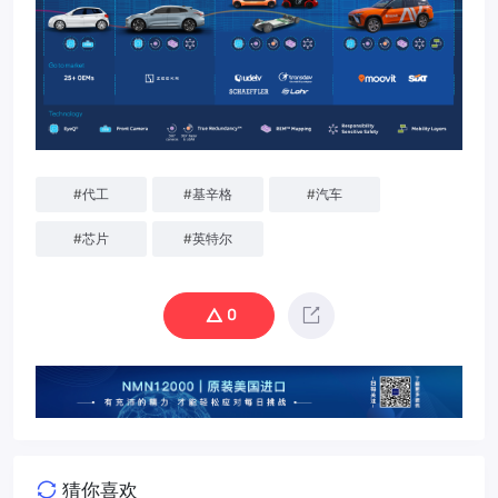
#
代工
#
基辛格
#
汽车
#
芯片
#
英特尔
0
猜你喜欢