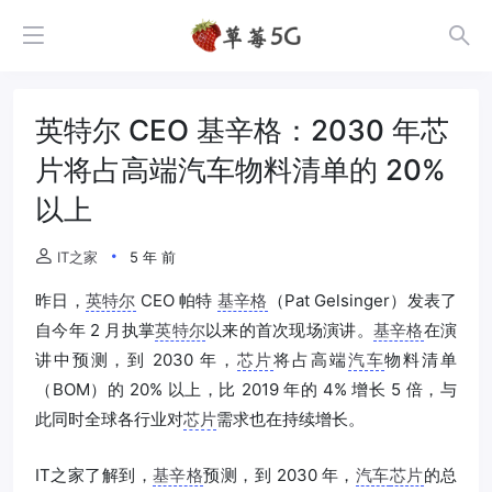
英特尔 CEO 基辛格：2030 年芯
片将占高端汽车物料清单的 20%
以上
IT之家
5 年 前
昨日，
英特尔
CEO 帕特
基辛格
（Pat Gelsinger）发表了
自今年 2 月执掌
英特尔
以来的首次现场演讲。
基辛格
在演
讲中预测，到 2030 年，
芯片
将占高端
汽车
物料清单
（BOM）的 20% 以上，比 2019 年的 4% 增长 5 倍，与
此同时全球各行业对
芯片
需求也在持续增长。
IT之家了解到，
基辛格
预测，到 2030 年，
汽车
芯片
的总