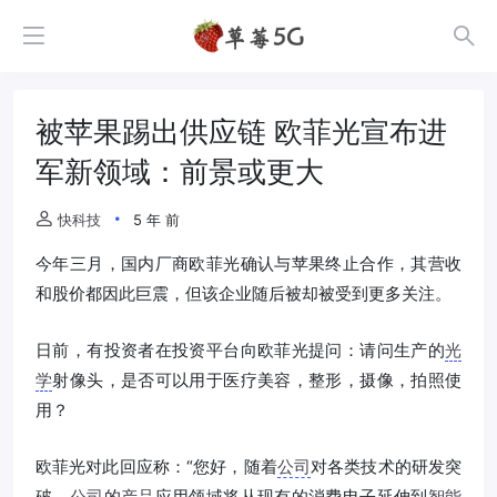
被苹果踢出供应链 欧菲光宣布进
军新领域：前景或更大
快科技
5 年 前
今年三月，国内厂商欧菲光确认与苹果终止合作，其营收
和股价都因此巨震，但该企业随后被却被受到更多关注。
日前，有投资者在投资平台向欧菲光提问：请问生产的
光
学
射像头，是否可以用于医疗美容，整形，摄像，拍照使
用？
欧菲光对此回应称：“您好，随着
公司
对各类技术的研发突
破，
公司
的
产品
应用领域将从现有的消费电子延伸到
智能