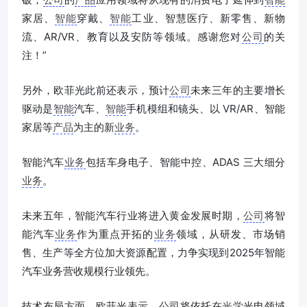
家居、
智能
穿戴、
智能
工业、智慧医疗、新零售、新物
流、AR/VR、教育以及安防等领域。感谢您对
公司
的关
注！”
另外，欧菲光此前还表示，预计
公司
未来三年的主要增长
驱动是
智能
汽车、
智能
手机模组和镜头、以 VR/AR、智能
家居等
产品
为主的新
业务
。
智能汽车
业务
包括车身电子、智能中控、ADAS 三大细分
业务
。
未来五年，智能汽车行业将进入黄金发展时期，
公司
将智
能汽车
业务
作为重点开拓的
业务
领域，从研发、市场销
售、生产等全方位加大资源配置，力争实现到2025年智能
汽车业务营收规模行业领先。
技术布局方面，欧菲光表示，公司将依托在
光学
光电领域