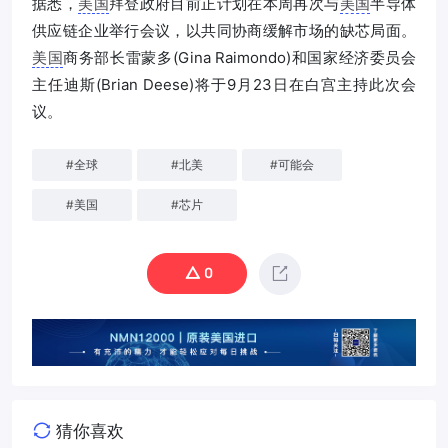
据悉，
美国
拜登政府目前正计划在本周再次与
美国
半导体
供应链企业举行会议，以共同协商缓解市场的缺芯局面。
美国
商务部长雷蒙多(Gina Raimondo)和国家经济委员会
主任迪斯(Brian Deese)将于9月23日在白宫主持此次会
议。
#
全球
#
北美
#
可能会
#
美国
#
芯片
0
猜你喜欢