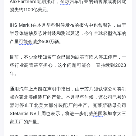
AlixPartners近期预计，
全球
汽车行业的销售额或将因此
损失约1100亿美元。
IHS Markit在本月早些时候发布的报告中也曾警告，由于
半导体短缺及芯片封装和测试延迟，今年全球轻型汽车的
产量
可能会
减少500万辆。
目前，不少全球知名车企已因为缺芯而陷入停工停产，一
些行业高管甚至担心，这个问题
可能会
一直持续到2023
年。
通用汽车上周四在声明中指出，由于芯片短缺该公司将削
减六家
北美
组装厂的产量。本月早些时候，该公司已被迫
暂时停止了
北美
大部分装配厂的生产。克莱斯勒母公司
Stelantis NV上周也表示，将进一步削减
美国
和加拿大三
家工厂的产量。