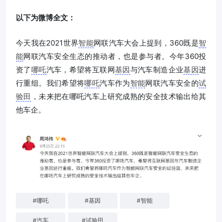
以下为微博全文：
今天我在2021世界
智能
网联汽车大会上提到，360既是
智
能
网联汽车安全生态的推动者，也是参与者。今年360投
资了
哪吒
汽车，希望将互联网
基因
与汽车制造企业
基因
进
行重组。我们希望将
哪吒
汽车作为
智能
网联汽车安全的
试
验田
，未来把在哪吒汽车上研究成熟的安全技术输出给其
他车企。
#
哪吒
#
基因
#
智能
#
汽车
#
试验田