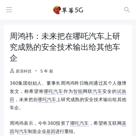
周鸿祎：未来把在哪吒汽车上研
究成熟的安全技术输出给其他车
企
新浪科技
5 年 前
360集团创始人、董事长周鸿祎昨日晚间通过其个人微博
发文，称希望将
哪吒
汽车
作为
智能
网联
汽车
安全的
试验
田
，未来把在
哪吒
汽车
上研究成熟的安全技术输出给其他
车企。
周鸿祎表示，今年360投资了
哪吒
汽车
，希望将互联网
基
因
与
汽车
制造企业
基因
进行重组。