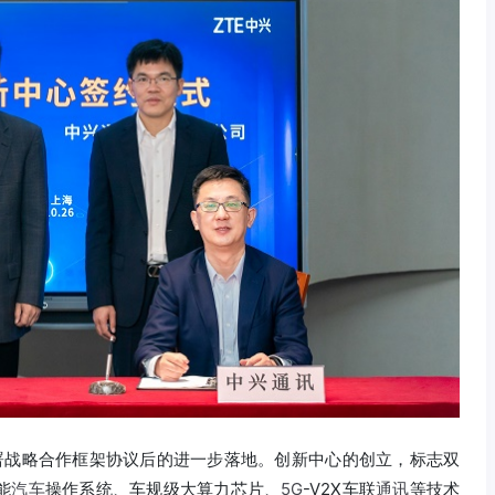
署战略合作框架协议后的进一步落地。创新中心的创立，标志双
能
汽车
操作系统、车规级大算力芯片、
5G
-V2X车联
通讯
等技术