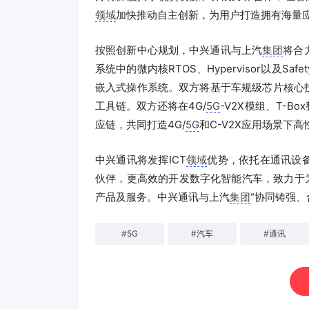
领域
加快推动自主创新，为用户打造拥有海量
按照创新中心规划，中兴通讯与上汽
集团
将合
系统中的微内核RTOS、Hypervisor以及Safety
嵌入式操作系统。双方将基于车规级芯片核心
工具链。双方还将在4G/
5G
-V2X模组、T-Bo
应链，共同打造4G/
5G
和C-V2X应用场景下
中兴通讯将发挥ICT
领域
优势，依托在通讯设
伙伴，更高效的开发数字化智能汽车，致力于
产品及服务。中兴通讯与上汽
集团
“协同铸强
#
5G
#
汽车
#
通讯