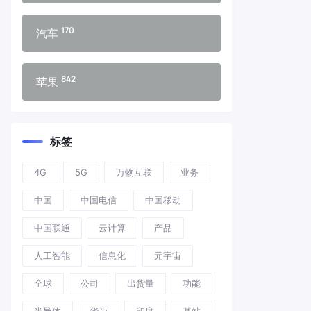
170
汽车
842
苹果
标签
4G
5G
万物互联
业务
中国
中国电信
中国移动
中国联通
云计算
产品
人工智能
信息化
元宇宙
全球
公司
出货量
功能
半导体
华为
印度
基站