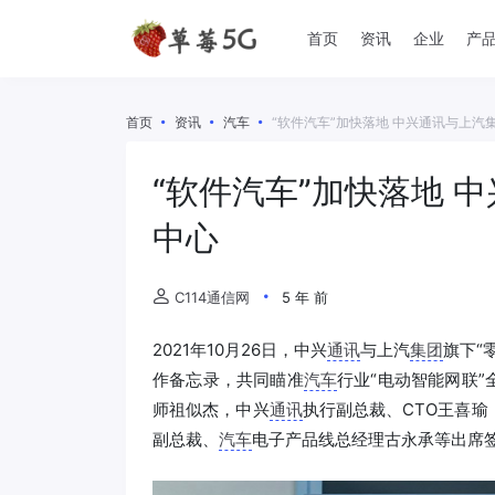
首页
资讯
企业
产
首页
资讯
汽车
“软件汽车”加快落地 中兴通讯与上汽
“软件汽车”加快落地 
中心
C114通信网
5 年 前
2021年10月26日，中兴
通讯
与上汽
集团
旗下“
作备忘录，共同瞄准
汽车
行业“电动智能网联
师祖似杰，中兴
通讯
执行副总裁、CTO王喜
副总裁、
汽车
电子产品线总经理古永承等出席