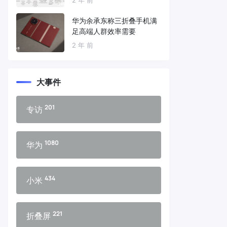
华为余承东称三折叠手机满
足高端人群效率需要
2 年 前
大事件
201
专访
1080
华为
434
小米
221
折叠屏