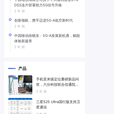
DSS连片部署助力5G信号升格
2 年 前
创新领航，携手迈进5G-A低空新时代
2 年 前
中国移动徐晓东：5G-A发展新机遇，赋能
体验新篇章
2 年 前
产品
手机亚米级定位重磅新品问
世，六分科技联合信通院发
布免费服务
2 年 前
三星S25 Ultra国行版支持卫
星通信
2 年 前