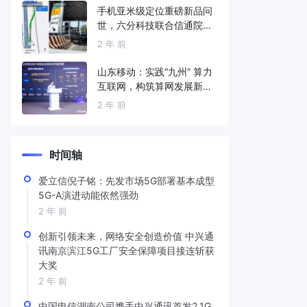
手机亚米级定位重磅新品问
世，六分科技联合信通院发
布免费服务
2 年 前
山东移动：实践“九州” 算力
互联网，构筑算网发展新底
座
2 年 前
时间轴
爱立信倪子铭：先发市场5G部署基本成型
5G-A演进动能依然强劲
2 年 前
创新引领未来，网络安全创造价值 中兴通
讯南京滨江5G工厂安全保障项目接连斩获
大奖
2 年 前
中国电信湖南公司携手中兴通讯首发2.1G