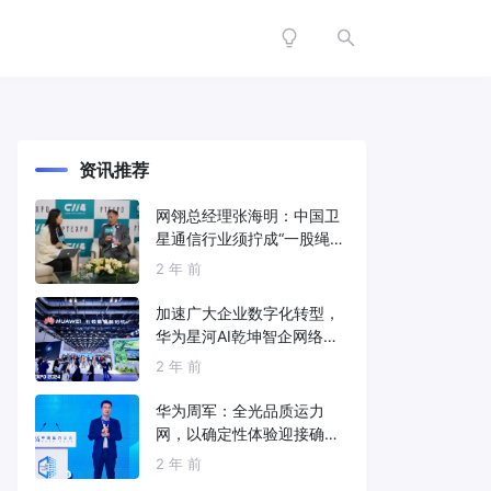
资讯推荐
网翎总经理张海明：中国卫
星通信行业须拧成“一股绳”
共同打造垂直产业链
2 年 前
加速广大企业数字化转型，
华为星河AI乾坤智企网络解
决方案亮相2024中国国际信
2 年 前
息通信展
华为周军：全光品质运力
网，以确定性体验迎接确定
性的智能时代
2 年 前