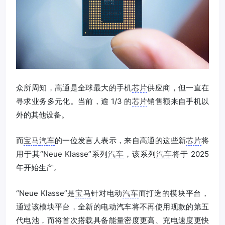
众所周知，高通是全球最大的手机
芯片
供应商，但一直在
寻求业务多元化。当前，逾 1/3 的
芯片
销售额来自手机以
外的其他设备。
而
宝马
汽车
的一位发言人表示，来自高通的这些新
芯片
将
用于其“Neue Klasse”系列
汽车
，该系列
汽车
将于 2025
年开始生产。
“Neue Klasse”是
宝马
针对电动
汽车
而打造的模块平台，
通过该模块平台，全新的电动汽车将不再使用现款的第五
代电池，而将首次搭载具备能量密度更高、充电速度更快