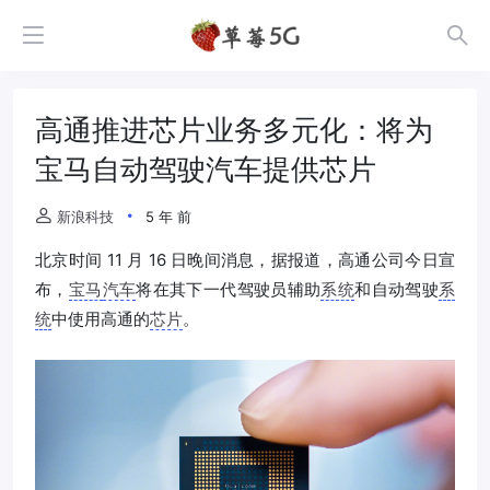
高通推进芯片业务多元化：将为
宝马自动驾驶汽车提供芯片
新浪科技
5 年 前
北京时间 11 月 16 日晚间消息，据报道，高通公司今日宣
布，
宝马
汽车
将在其下一代驾驶员辅助
系统
和自动驾驶
系
统
中使用高通的
芯片
。