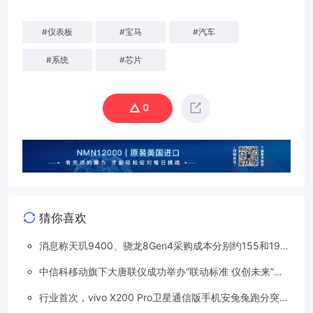
#
仪表板
#
宝马
#
汽车
#
系统
#
芯片
0
猜你喜欢
消息称天玑9400、骁龙8Gen4采购成本分别约155和190
美元，上涨20%
中信科移动旗下大唐联仪成功举办“联动标准 仪创未来”车
路星云标准及测试技术研讨会
行业首次，vivo X200 Pro卫星通信版手机安兔兔跑分突破
300 万大关