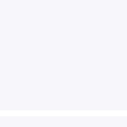
533207号
滇ICP备2022001113号-1