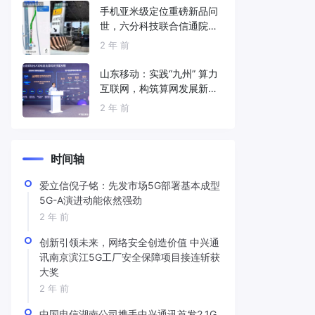
手机亚米级定位重磅新品问
世，六分科技联合信通院发
布免费服务
2 年 前
山东移动：实践“九州” 算力
互联网，构筑算网发展新底
座
2 年 前
时间轴
爱立信倪子铭：先发市场5G部署基本成型
5G-A演进动能依然强劲
2 年 前
创新引领未来，网络安全创造价值 中兴通
讯南京滨江5G工厂安全保障项目接连斩获
大奖
2 年 前
中国电信湖南公司携手中兴通讯首发2.1G