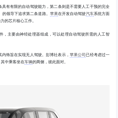
条具有有限的自动驾驶能力，第二条则是不需要人工干预的完全
nch）的领导下追求第二条道路。
苹果
在开发自动驾驶
汽车
系统方面
动力的芯片核心工作。
进的组件，主要由神经处理器组成，可以处理自动驾驶所需的人工智
其内饰旨在实现无人驾驶。彭博社表示，
苹果公司
已经考虑过一
的设计，其中乘客坐在
车辆
的两侧，彼此面对。