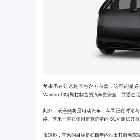
苹果仍在讨论是否包含
方向盘
，这可能是必
Waymo 和特斯拉制造的汽车更安全，并通过
此外，该
车辆
将是电动汽车，苹果正在讨论与
络。苹果一直在使用雷克萨斯的 SUV 测试
报道称，苹果的目标是在四年内推出其自动驾驶汽