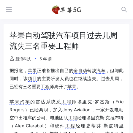
苹果自动驾驶汽车项目过去几周
流失三名重要工程师
新浪科技
5 年 前
据报道，
苹果
正准备推出自己的
全自动
驾驶
汽车
，但与此
同时，该
项目
的主要研发人员也在继续流失。过去几周，
已经有三名重要
工程
师离开了
苹果
。
苹果
汽车
的雷达系统总
工程
师埃里克·罗杰斯（Eric
Rogers）已经离职，加入Joby Aviation，一家开发电动
空中出租车的公司。电池团队
工程
经理埃里克斯·克拉布特
（Alex Clarabut）和硬件
工程
经理史蒂芬·斯皮特里