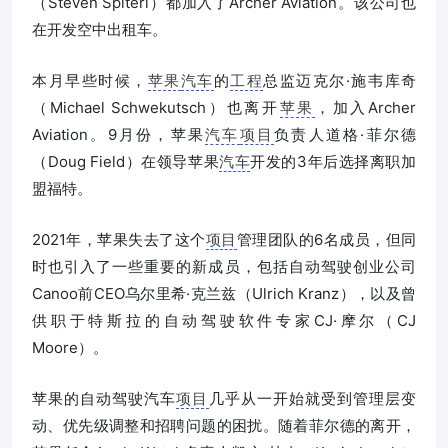
（Steven Spiteri）都加入了Archer Aviation。该公司也
在开发空中出租车。
本月早些时候，
苹果
汽车
的
工程
总监迈克尔·施韦库奇
（Michael Schwekutsch）也离开
苹果
，加入Archer
Aviation。9月份，苹果
汽车
项目
负责人道格·菲尔德
（Doug Field）在领导苹果
汽车
开发的3年后选择离职加
盟福特。
2021年，苹果失去了这个
项目
管理团队的6名成员，但同
时也引入了一些重要的新成员，包括自动驾驶创业公司
Canoo前CEO乌尔里希·克兰兹（Ulrich Kranz），以及曾
供职于特斯拉的自动驾驶软件专家CJ·摩尔（CJ
Moore）。
苹果的自动驾驶汽车
项目
几乎从一开始就受到管理层变
动、优先级调整和招聘问题的困扰。随着菲尔德的离开，