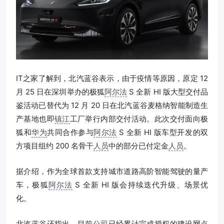
IT之家了解到，北汽蓝谷表示，由于疫情等原因，原定 12
月 25 日在深圳举办的极狐
阿尔法
S 全新 HI 版大型交付品
鉴活动已替代为 12 月 20 日在北汽蓝谷麦格纳智能制造生
产基地也即
镇江
工厂举行内部交付活动。此次交付面向极
狐和
华为
共同合作参与
阿尔法
S 全新 HI 版车型开发的双
方项目组约 200 名骨干
人员
中的部分已付定金
人员
。
据介绍，作为全球首款支持城市道路高阶智能驾驶的量产
车，极狐
阿尔法
S 全新 HI 版会持续迭代升级、场景优
化。
北汽蓝谷还指出，目前
公司
已经累计完成授权的建设网点