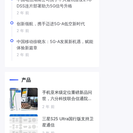
DSS连片部署助力5G信号升格
2 年 前
创新领航，携手迈进5G-A低空新时代
2 年 前
中国移动徐晓东：5G-A发展新机遇，赋能
体验新篇章
2 年 前
产品
手机亚米级定位重磅新品问
世，六分科技联合信通院发
布免费服务
2 年 前
三星S25 Ultra国行版支持卫
星通信
2 年 前