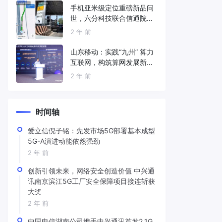
手机亚米级定位重磅新品问
世，六分科技联合信通院发
布免费服务
2 年 前
山东移动：实践“九州” 算力
互联网，构筑算网发展新底
座
2 年 前
时间轴
爱立信倪子铭：先发市场5G部署基本成型
5G-A演进动能依然强劲
2 年 前
创新引领未来，网络安全创造价值 中兴通
讯南京滨江5G工厂安全保障项目接连斩获
大奖
2 年 前
中国电信湖南公司携手中兴通讯首发2.1G