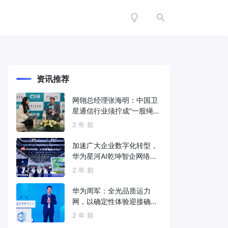
资讯推荐
网翎总经理张海明：中国卫
星通信行业须拧成“一股绳”
共同打造垂直产业链
2 年 前
加速广大企业数字化转型，
华为星河AI乾坤智企网络解
决方案亮相2024中国国际信
2 年 前
息通信展
华为周军：全光品质运力
网，以确定性体验迎接确定
性的智能时代
2 年 前