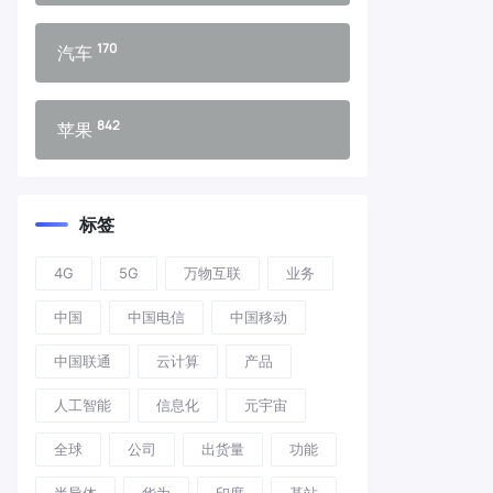
170
汽车
842
苹果
标签
4G
5G
万物互联
业务
中国
中国电信
中国移动
中国联通
云计算
产品
人工智能
信息化
元宇宙
全球
公司
出货量
功能
半导体
华为
印度
基站