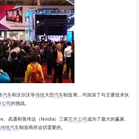
特
汽车
和沃尔沃等
传统
大型
汽车
制造商，均加深了与主要技术伙
等
公司
的挑战。
e、高通和英伟达（Nvidia）三家
芯片
公司
成为了最大的赢家。
式
传统
汽车
制造商所迫切需要的。