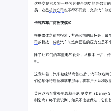
这些交易涉及将一些
芯片
整合到功能更强大的
易，这些
芯片
公司
也不得不同意，允许汽车制
传统
汽车厂商改变模式
根据媒体之前的报道，苹果
公司
的目标是，最早
司
的挑战，
传统
汽车制造商面临的压力也是不
除了让它们的车型电气化外，从根本上讲，
传
机。
这意味着，汽车被经销商售出后，汽车制造商
们必须像
特斯拉
和苹果那样，将客户关系和数
英伟达汽车业务副总裁丹尼·夏皮罗（Danny 
制造商）终于意识到，如果不改变做法，它们就