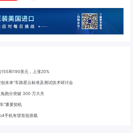
155和190美元，上涨20%
仪创未来”车路星云标准及测试技术研讨会
兔兔跑分突破 300 万大关
车”重要契机
rbo4手机有望首批搭载