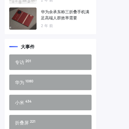
华为余承东称三折叠手机满
足高端人群效率需要
2 年 前
大事件
201
专访
1080
华为
434
小米
221
折叠屏