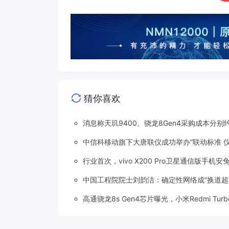
猜你喜欢
消息称天玑9400、骁龙8Gen4采购成本分别约
中信科移动旗下大唐联仪成功举办“联动标准 
行业首次，vivo X200 Pro卫星通信版手机安
中国工程院院士刘韵洁：确定性网络成“换道超
高通骁龙8s Gen4芯片曝光，小米Redmi Tu