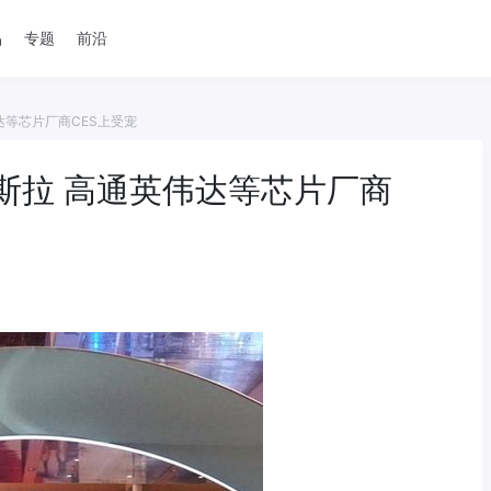
品
专题
前沿
达等芯片厂商CES上受宠
斯拉 高通英伟达等芯片厂商