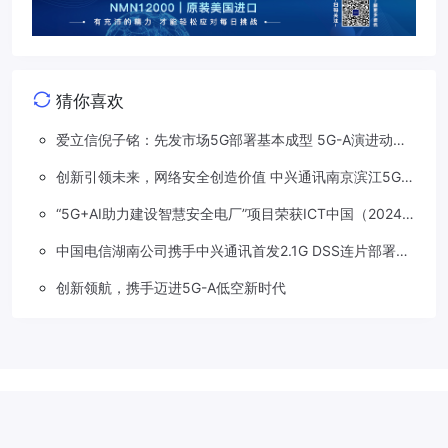
猜你喜欢
爱立信倪子铭：先发市场5G部署基本成型 5G-A演进动能
依然强劲
创新引领未来，网络安全创造价值 中兴通讯南京滨江5G工
厂安全保障项目接连斩获大奖
“5G+AI助力建设智慧安全电厂”项目荣获ICT中国（2024）
卓越案例一等奖
中国电信湖南公司携手中兴通讯首发2.1G DSS连片部署助
力5G信号升格
创新领航，携手迈进5G-A低空新时代
Copyright © 2018-2026
草莓5G
.
滇公网安备 53310202533207号
滇
ICP备2022001113号-1