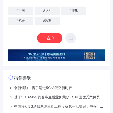
#
中国
#
华为
#
哪吒
#
机会
#
汽车
0
猜你喜欢
创新领航，携手迈进5G-A低空新时代
基于5G-AMoQ的赛事直播业务荣获ICT中国优秀案例奖
中国移动5G消息系统三期工程设备第一批集采：中兴、华
为两家分食