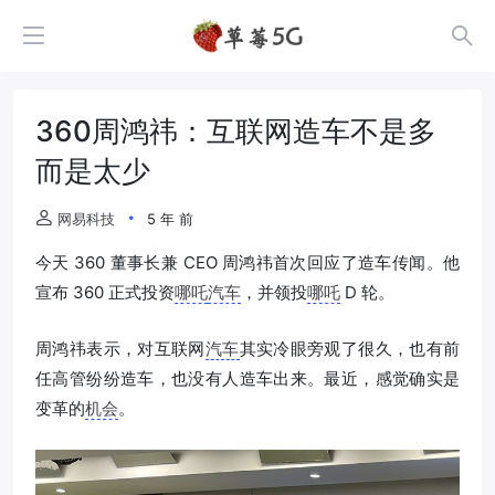
360周鸿祎：互联网造车不是多
而是太少
网易科技
5 年 前
今天 360 董事长兼 CEO 周鸿祎首次回应了造车传闻。他
宣布 360 正式投资
哪吒
汽车
，并领投
哪吒
D 轮。
周鸿祎表示，对互联网
汽车
其实冷眼旁观了很久，也有前
任高管纷纷造车，也没有人造车出来。最近，感觉确实是
变革的
机会
。