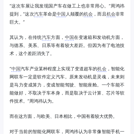
“这次车展让我发现国产车在做工上也非常用心。”周鸿祎
提到，“这次
汽车
革命是
中国
人颠覆的
机会
，而且
机会
非常
巨大。”
其认为，在传统
汽车
方面，
中国
在变速箱和发动机方面，
与德系、美系、日系等有着较大差距。但因为有了电池技
术，这个差距消失了。
“
中国
汽车产业某种程度上实现了变道超车的
机会
，智能化
网联车一定是软件定义汽车。原来发动机是灵魂，未来则
是马力变成算力，变成智能驾驶、智能座舱。一个车能不
能做好，不取决于车本身，而是取决于云计算、芯片等软
件技术。”周鸿祎认为。
而在这方面，与欧美、日本相比，中国有着较大优势。
对于当前的智能化网联车，周鸿祎认为非常像智能手机一