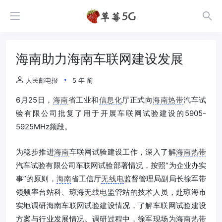
海南助力海南车联网建设发展
人民邮电报
5 年 前
6月25日，
海南
省工业和
信息化
厅正式向
海南
热带
汽车试
验有限公司批复了用于开展车联网试验建设的5905-
5925MHz频段。
为稳步推进
海南
车联网试验建设工作，深入了解
海南
热带
汽车试验有限公司车联网试验部署情况，按照“为企业办实
事”的原则，
海南
省工信厅
无线电
监督管理局副局长徐军带
领频率台站科、琼海
无线电
监管站的技术人员，赴琼海市
实地调研海南车联网试验建设情况，了解车联网试验建设
方案与行业发展情况。调研过程中，徐军现场为海南
热带