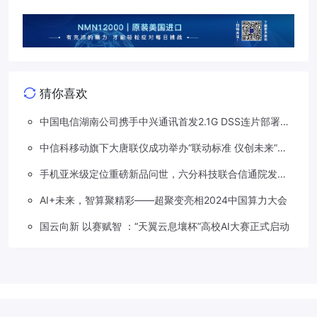
猜你喜欢
中国电信湖南公司携手中兴通讯首发2.1G DSS连片部署助
力5G信号升格
中信科移动旗下大唐联仪成功举办“联动标准 仪创未来”车
路星云标准及测试技术研讨会
手机亚米级定位重磅新品问世，六分科技联合信通院发布
免费服务
AI+未来，智算聚精彩——超聚变亮相2024中国算力大会
国云向新 以赛赋智 ：“天翼云息壤杯”高校AI大赛正式启动
Copyright © 2018-2026
草莓5G
.
滇公网安备 53310202533207号
滇