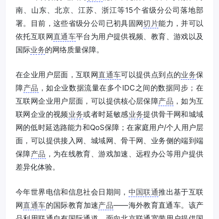
南、山东、北京、江苏、浙江等15个省级分公司落地部
署。目前，这些省级分公司已初具固网
切片
能力，并可以
依托互联网
直通车
平台为用户提供视频、教育、游戏以及
国际
业务
的网络质量保障。
在企业用户层面，互联网
直通车
可以提供点到点的
业务
保
障
产品
，如企业数据流量在多个IDC之间的数据同步；在
互联网企业用户层面，可以提供核心层保障
产品
，如为互
联网企业的视频
业务
或者时延敏感
业务
提供骨干网和城域
网的低时延选路能力和QoS保障；在家庭用户/个人用户层
面，可以提供接入网、城域网、骨干网、业务侧的端到端
保障
产品
，为在线教育、游戏加速、远程办公等用户提供
差异化体验。
今年世界电信和信息社会日期间，
中国联通
推出基于互联
网
直通车
的国际教育加速
产品
——海外教育直通车。该产
品利用联通自有国际通道，面向北京联通宽带用户提供国