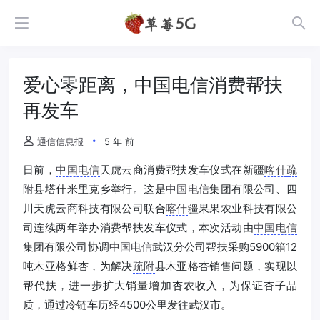
爱心零距离，中国电信消费帮扶
再发车
通信信息报
5 年 前
日前，
中国电信
天虎云商消费帮扶发车仪式在新疆
喀什
疏
附
县塔什米里克乡举行。这是
中国电信
集团有限公司、四
川天虎云商科技有限公司联合
喀什
疆果果农业科技有限公
司连续两年举办消费帮扶发车仪式，本次活动由
中国电信
集团有限公司协调
中国电信
武汉分公司帮扶采购5900箱12
吨木亚格鲜杏，为解决
疏附
县木亚格杏销售问题，实现以
帮代扶，进一步扩大销量增加杏农收入，为保证杏子品
质，通过冷链车历经4500公里发往武汉市。