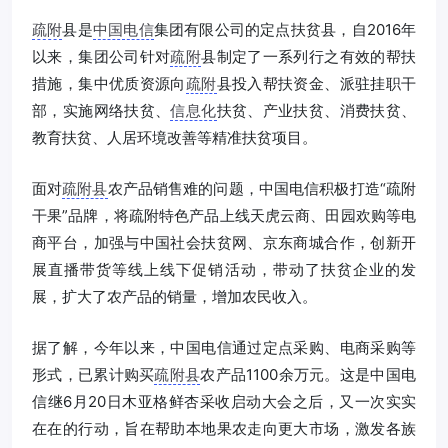
疏附
县是
中国电信
集团有限公司的定点扶贫县，自2016年
以来，集团公司针对
疏附
县制定了一系列行之有效的帮扶
措施，集中优质资源向
疏附
县投入帮扶资金、派驻挂职干
部，实施网络扶贫、
信息化
扶贫、产业扶贫、消费扶贫、
教育扶贫、人居环境改善等精准扶贫项目。
面对
疏附县
农产品销售难的问题，中国电信积极打造“疏附
干果”品牌，将疏附特色产品上线天虎云商、田园欢购等电
商平台，加强与中国社会扶贫网、京东商城合作，创新开
展直播带货等线上线下促销活动，带动了扶贫企业的发
展，扩大了农产品的销量，增加农民收入。
据了解，今年以来，中国电信通过定点采购、电商采购等
形式，已累计购买
疏附县
农产品1100余万元。这是中国电
信继6月20日木亚格鲜杏采收启动大会之后，又一次实实
在在的行动，旨在帮助本地果农走向更大市场，激发各族