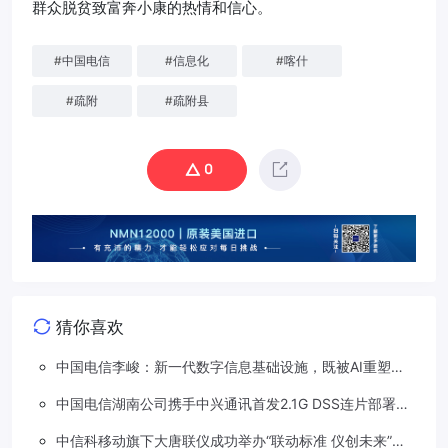
群众脱贫致富奔小康的热情和信心。
#
中国电信
#
信息化
#
喀什
#
疏附
#
疏附县
0
猜你喜欢
中国电信李峻：新一代数字信息基础设施，既被AI重塑，
也在重塑着AI
中国电信湖南公司携手中兴通讯首发2.1G DSS连片部署助
力5G信号升格
中信科移动旗下大唐联仪成功举办“联动标准 仪创未来”车