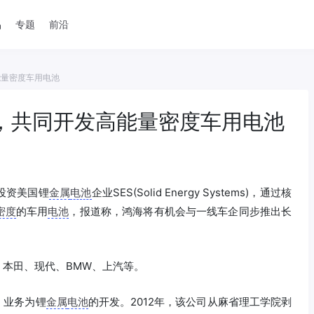
品
专题
前沿
能量密度车用电池
S，共同开发高能量密度车用电池
投资美国锂
金属
电池
企业SES(Solid Energy Systems)，通过核
密度
的车用
电池
，报道称，鸿海将有机会与一线车企同步推出长
、本田、现代、BMW、上汽等。
，业务为锂
金属
电池
的开发。2012年，该公司从麻省理工学院剥