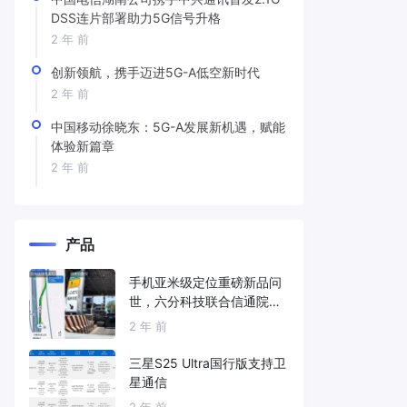
DSS连片部署助力5G信号升格
2 年 前
创新领航，携手迈进5G-A低空新时代
2 年 前
中国移动徐晓东：5G-A发展新机遇，赋能
体验新篇章
2 年 前
产品
手机亚米级定位重磅新品问
世，六分科技联合信通院发
布免费服务
2 年 前
三星S25 Ultra国行版支持卫
星通信
2 年 前