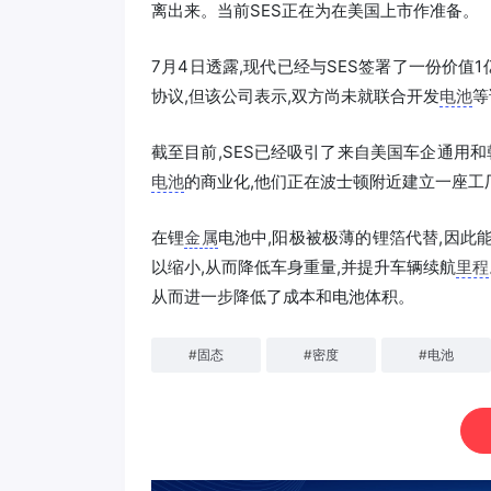
离出来。当前SES正在为在美国上市作准备。
7月4日透露,现代已经与SES签署了一份价值
协议,但该公司表示,双方尚未就联合开发
电池
等
截至目前,SES已经吸引了来自美国车企通用和
电池
的商业化,他们正在波士顿附近建立一座工厂
在锂
金属
电池中,阳极被极薄的锂箔代替,因此
以缩小,从而降低车身重量,并提升车辆续航
里程
从而进一步降低了成本和电池体积。
#
固态
#
密度
#
电池