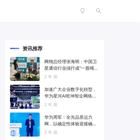
资讯推荐
网翎总经理张海明：中国卫
星通信行业须拧成“一股绳”
共同打造垂直产业链
2 年 前
加速广大企业数字化转型，
华为星河AI乾坤智企网络解
决方案亮相2024中国国际信
2 年 前
息通信展
华为周军：全光品质运力
网，以确定性体验迎接确定
性的智能时代
2 年 前