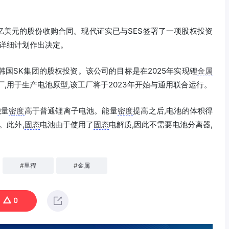
1亿美元的股份收购合同。现代证实已与SES签署了一项股权投资
详细计划作出决定。
韩国SK集团的股权投资。该公司的目标是在2025年实现锂
金属
,用于生产电池原型,该工厂将于2023年开始与通用联合运行。
能量
密度
高于普通锂离子电池。能量
密度
提高之后,电池的体积得
。此外,
固态
电池由于使用了
固态
电解质,因此不需要电池分离器,
#
里程
#
金属
0