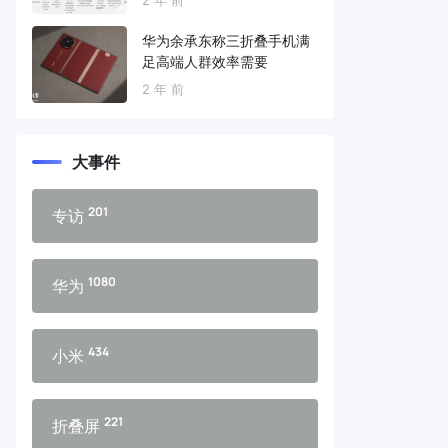
华为余承东称三折叠手机满
足高端人群效率需要
2 年 前
大事件
201
专访
1080
华为
434
小米
221
折叠屏