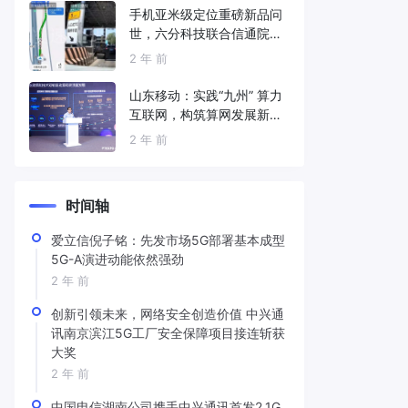
手机亚米级定位重磅新品问
世，六分科技联合信通院发
布免费服务
2 年 前
山东移动：实践“九州” 算力
互联网，构筑算网发展新底
座
2 年 前
时间轴
爱立信倪子铭：先发市场5G部署基本成型
5G-A演进动能依然强劲
2 年 前
创新引领未来，网络安全创造价值 中兴通
讯南京滨江5G工厂安全保障项目接连斩获
大奖
2 年 前
中国电信湖南公司携手中兴通讯首发2.1G