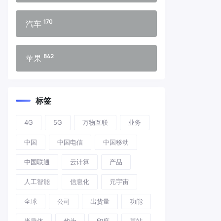
170
汽车
842
苹果
标签
4G
5G
万物互联
业务
中国
中国电信
中国移动
中国联通
云计算
产品
人工智能
信息化
元宇宙
全球
公司
出货量
功能
半导体
华为
印度
基站