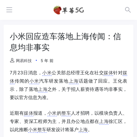
小米回应造车落地上海传闻：信
息均非事实
网易科技
5 年 前
7月23日消息，
小米
公关部总经理王化在社交
媒体
针对
媒
体
传闻的
小米
汽车研发落地
上海
话题做了回应。王化表
示，除了落地
上海
之外，关于招人薪资待遇等均非事实，
要以官方信息为准。
近期有
媒体
报道，
小米
的
整车
人才招聘，以模块负责人、
专家、资深工程师为主，并且办公地点都在
上海
徐汇区，
以此推断
小米
整车
研发设计将落户
上海
。