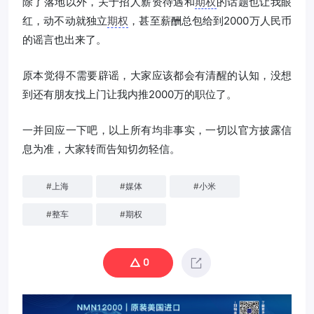
除了落地以外，关于招人薪资待遇和
期权
的话题也让我眼
红，动不动就独立
期权
，甚至薪酬总包给到2000万人民币
的谣言也出来了。
原本觉得不需要辟谣，大家应该都会有清醒的认知，没想
到还有朋友找上门让我内推2000万的职位了。
一并回应一下吧，以上所有均非事实，一切以官方披露信
息为准，大家转而告知切勿轻信。
#
上海
#
媒体
#
小米
#
整车
#
期权
0