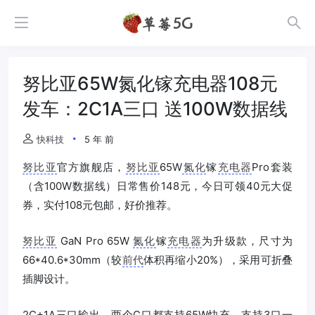
努比亚65W氮化镓充电器108元
发车：2C1A三口 送100W数据线
快科技
5 年 前
努比亚
官方旗舰店，
努比亚
65W
氮化
镓
充电器
Pro套装
（含100W数据线）日常售价148元，今日可领40元大促
券，实付108元包邮，好价推荐。
努比亚
GaN Pro 65W
氮化
镓
充电器
为升级款，尺寸为
66*40.6*30mm（较
前代
体积再缩小20%），采用可折叠
插脚设计。
2C+1A三口输出，两个C口都支持65W快充，支持3口一