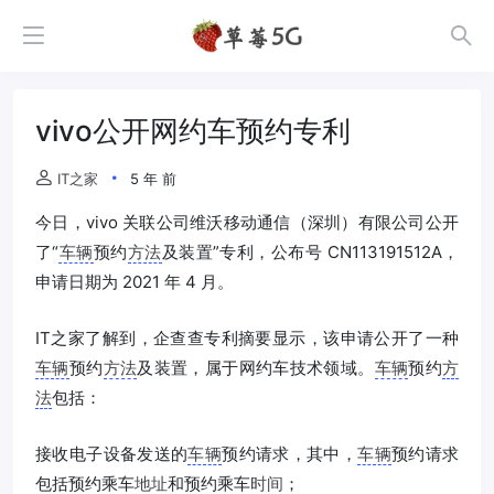
vivo公开网约车预约专利
IT之家
5 年 前
今日，vivo 关联公司维沃移动通信（深圳）有限公司公开
了“
车辆
预约
方法
及装置”专利，公布号 CN113191512A，
申请日期为 2021 年 4 月。
IT之家了解到，企查查专利摘要显示，该申请公开了一种
车辆
预约
方法
及装置，属于网约车技术领域。
车辆
预约
方
法
包括：
接收电子设备发送的
车辆
预约请求，其中，
车辆
预约请求
包括预约乘车
地址
和预约乘车
时间
；