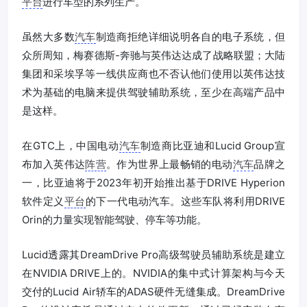
平台
进行车型的系列生产。
虽然大多数
汽车
制造商拒绝详细说明各自的电子系统，但
众所周知，梅赛德斯-奔驰与英伟达达成了战略联盟；大陆
集团和采埃孚等一线供应商也不否认他们使用以英伟达技
术为基础的电脑来提供驾驶辅助系统，至少在高端产品中
是这样。
在GTC上，中国电动
汽车
制造商比亚迪和Lucid Group宣
布加入英伟达
阵营
。作为世界上最畅销的电动
汽车
品牌之
一，比亚迪将于2023年初开始推出基于DRIVE Hyperion
软件定义
平台
的下一代电动汽车。这些车队将利用DRIVE
Orin的力量实现智能驾驶、停车等功能。
Lucid透露其DreamDrive Pro高级驾驶员辅助系统是建立
在NVIDIA DRIVE上的。NVIDIA的集中式计算架构与今天
交付的Lucid Air轿车的ADAS硬件无缝集成。DreamDrive