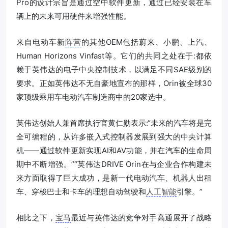
Pro的设计宗旨是通过空中软件更新，通过已经安装在车
辆上的未来可用硬件来增强性能。
来自电动车新
阵营
的其他OEM包括蔚来、小鹏、上汽、
Human Horizons Vinfast等。它们的共同之处在于:都依
赖于英伟达的电子中央控制技术，以满足不同SAE级别的
要求。正如英伟达不无自豪地宣布的那样，Orin被全球30
家顶级乘用车电动汽车制造商中的20家选中。
英伟达创始人兼首席执行官黄仁勋表示:“未来的汽车将是完
全可编程的，从许多嵌入式控制器发展到强大的中央计算
机——通过软件更新实现AI和AV功能，并在汽车的生命周
期中不断增强。”“英伟达DRIVE Orin在与企业合作构建未
来方面取得了巨大成功，是新一代电动汽车、机器人出租
车、穿梭巴士和卡车的理想自动驾驶和
人工智能
引擎。”
相比之下，
宝马
最近与英伟达的竞争对手高通展开了战略