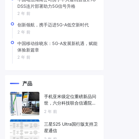
DSS连片部署助力5G信号升格
2 年 前
创新领航，携手迈进5G-A低空新时代
2 年 前
中国移动徐晓东：5G-A发展新机遇，赋能
体验新篇章
2 年 前
产品
手机亚米级定位重磅新品问
世，六分科技联合信通院发
布免费服务
2 年 前
三星S25 Ultra国行版支持卫
星通信
2 年 前