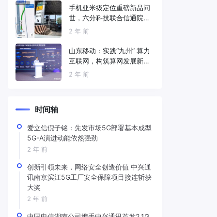
手机亚米级定位重磅新品问
世，六分科技联合信通院发
布免费服务
2 年 前
山东移动：实践“九州” 算力
互联网，构筑算网发展新底
座
2 年 前
时间轴
爱立信倪子铭：先发市场5G部署基本成型
5G-A演进动能依然强劲
2 年 前
创新引领未来，网络安全创造价值 中兴通
讯南京滨江5G工厂安全保障项目接连斩获
大奖
2 年 前
中国电信湖南公司携手中兴通讯首发2.1G