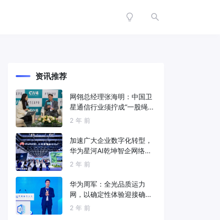
资讯推荐
网翎总经理张海明：中国卫
星通信行业须拧成“一股绳”
共同打造垂直产业链
2 年 前
加速广大企业数字化转型，
华为星河AI乾坤智企网络解
决方案亮相2024中国国际信
2 年 前
息通信展
华为周军：全光品质运力
网，以确定性体验迎接确定
性的智能时代
2 年 前