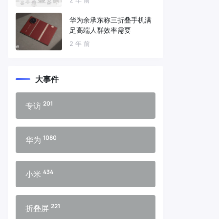
华为余承东称三折叠手机满
足高端人群效率需要
2 年 前
大事件
201
专访
1080
华为
434
小米
221
折叠屏