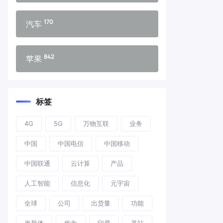
170
汽车
842
苹果
标签
4G
5G
万物互联
业务
中国
中国电信
中国移动
中国联通
云计算
产品
人工智能
信息化
元宇宙
全球
公司
出货量
功能
半导体
华为
印度
基站