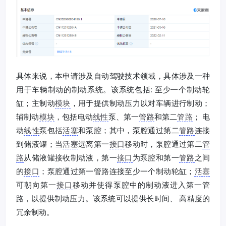
具体来说，本申请涉及自动驾驶技术领域，具体涉及一种
用于车辆制动的制动系统。该系统包括: 至少一个制动轮
缸；主制动
模块
，用于提供制动压力以对车辆进行制动；
辅制动
模块
，包括电动
线性
泵、第一
管路
和第二
管路
； 电
动
线性
泵包括
活塞
和泵腔；其中，泵腔通过第二
管路
连接
到储液罐；当
活塞
远离第一
接口
移动时，泵腔通过第二
管
路
从储液罐接收制动液，第一
接口
为泵腔和第一
管路
之间
的
接口
；泵腔通过第一管路连接至少一个制动轮缸；
活塞
可朝向第一
接口
移动并使得泵腔中的制动液进入第一管
路，以提供制动压力。该系统可以提供长时间、 高精度的
冗余制动。