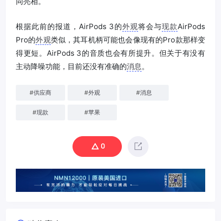
同亮相。
根据此前的报道，AirPods 3的
外观
将会与
现款
AirPods
Pro的
外观
类似，其耳机柄可能也会像现有的Pro款那样变
得更短。AirPods 3的音质也会有所提升。但关于有没有
主动降噪功能，目前还没有准确的
消息
。
#
供应商
#
外观
#
消息
#
现款
#
苹果
0