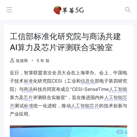
工信部标准化研究院与商汤共建
AI算力及芯片评测联合实验室
集微网
5 年 前
近日，智算联盟首次全员大会在上海举办。会上，中国电
子技术
标准
化研究院CESI（工业和
信息化
部电子第四研究
院）与
商汤
科技共同宣布成立“CESI-SenseTime
人工智能
算力及
芯片
评测联合实验室”，旨在推进国内外
人工智能
芯
片
测试
标准
统一化进程，推动
人工智能
芯片
的技术创新与
产业应用。