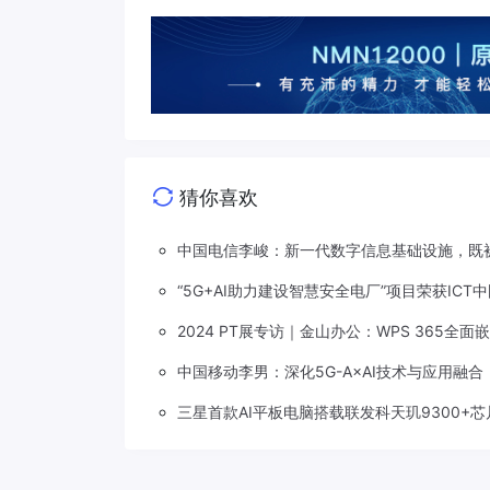
猜你喜欢
中国电信李峻：新一代数字信息基础设施，既被
“5G+AI助力建设智慧安全电厂”项目荣获ICT
2024 PT展专访｜金山办公：WPS 365全
中国移动李男：深化5G-A×AI技术与应用融
三星首款AI平板电脑搭载联发科天玑9300+芯