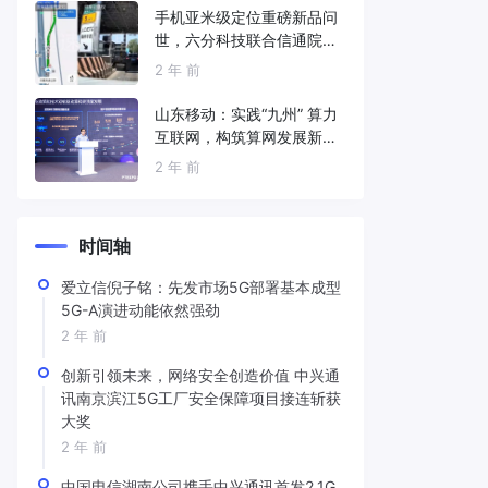
手机亚米级定位重磅新品问
世，六分科技联合信通院发
布免费服务
2 年 前
山东移动：实践“九州” 算力
互联网，构筑算网发展新底
座
2 年 前
时间轴
爱立信倪子铭：先发市场5G部署基本成型
5G-A演进动能依然强劲
2 年 前
创新引领未来，网络安全创造价值 中兴通
讯南京滨江5G工厂安全保障项目接连斩获
大奖
2 年 前
中国电信湖南公司携手中兴通讯首发2.1G