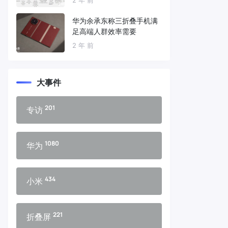
华为余承东称三折叠手机满
足高端人群效率需要
2 年 前
大事件
201
专访
1080
华为
434
小米
221
折叠屏