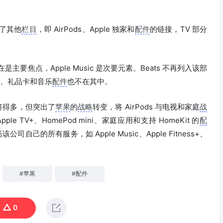
加了其他
栏目
，即 AirPods、Apple 独家和
配件
的链接，TV 部分
s 现在是主要焦点，Apple Music 是次要元素。Beats 不再列入该部
ouch、礼品卡和音乐
配件
也不在其中。
挤得多，但突出了
苹果
的
战略
转变，将 AirPods 与电视和家庭
战
pple TV+、HomePod mini、家庭应用和支持 HomeKit 的
配
自己的所有服务，如 Apple Music、Apple Fitness+、
#
苹果
#
配件
0