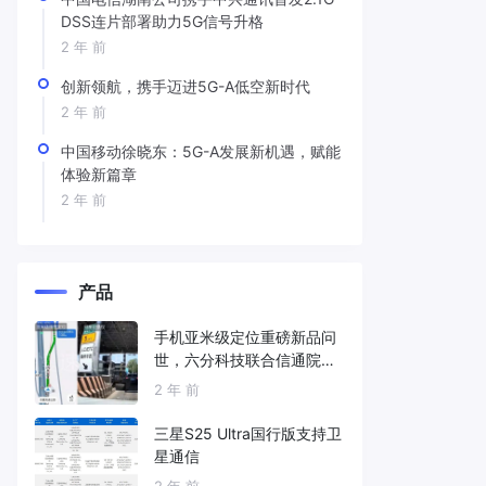
DSS连片部署助力5G信号升格
2 年 前
创新领航，携手迈进5G-A低空新时代
2 年 前
中国移动徐晓东：5G-A发展新机遇，赋能
体验新篇章
2 年 前
产品
手机亚米级定位重磅新品问
世，六分科技联合信通院发
布免费服务
2 年 前
三星S25 Ultra国行版支持卫
星通信
2 年 前