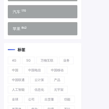
170
汽车
842
苹果
标签
4G
5G
万物互联
业务
中国
中国电信
中国移动
中国联通
云计算
产品
人工智能
信息化
元宇宙
全球
公司
出货量
功能
半导体
华为
印度
基站