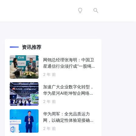
资讯推荐
网翎总经理张海明：中国卫
星通信行业须拧成“一股绳”
共同打造垂直产业链
2 年 前
加速广大企业数字化转型，
华为星河AI乾坤智企网络解
决方案亮相2024中国国际信
2 年 前
息通信展
华为周军：全光品质运力
网，以确定性体验迎接确定
性的智能时代
2 年 前