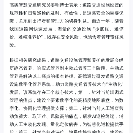
高德
智慧
交通研究员姜明博士表示：道路
交通设施
设置的
规范性和日常巡检的及时、有效性，是道路安全的重要保
障，关系到出行者和管理方的切身利益。而近十年，随着
我国道路网快速发展，海量的交通设施 “少底账、难评
价、难精准养护”，既存在安全风险，也隐含着管理责任风
险。
根据相关研究成果，道路交通设施管理和养护的发展会经
历静态管养、响应式管养到主动式管养三个阶段。主动式
管养是解决以上痛点的根本路径。高德通过研发道路交通
设施数字化管养
系统
，助力道路交通管养技术向“主动化”
发展。该
系统
存在三个核心技术，第一，针对当前烟囱式
管理的痛点，建设全要素数字化的高精度
地图
底盘，为数
字化、协同化管理提供支撑；第二，针对当前人工巡查劳
动负荷大、取证难、风险高的痛点，研发AI巡检终端，辅
助人工主动化发现、量化定位病害，为
智慧
化巡检提供手
段；第三，针对当前难评价、缺系统施策的痛点，建设
智