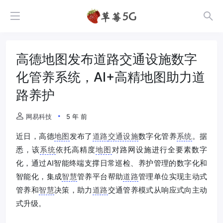
高德地图发布道路交通设施数字
化管养系统，AI+高精地图助力道
路养护
网易科技
5 年 前
近日，高德
地图
发布了
道路
交通设施
数字化管养
系统
。据
悉，该
系统
依托高精度
地图
对路网设施进行全要素数字
化，通过AI智能终端支撑日常巡检、养护管理的数字化和
智能化，集成
智慧
管养平台帮助
道路
管理单位实现主动式
管养和
智慧
决策，助力
道路
交通管养模式从响应式向主动
式升级。