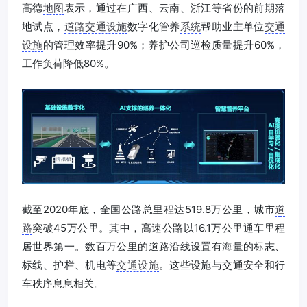
高德
地图
表示，通过在广西、云南、浙江等省份的前期落
地试点，
道路
交通设施
数字化管养
系统
帮助业主单位
交通
设施
的管理效率提升90%；养护公司巡检质量提升60%，
工作负荷降低80%。
截至2020年底，全国公路总里程达519.8万公里，城市
道
路
突破45万公里。其中，高速公路以16.1万公里通车里程
居世界第一。数百万公里的道路沿线设置有海量的标志、
标线、护栏、机电等
交通设施
。这些设施与交通安全和行
车秩序息息相关。