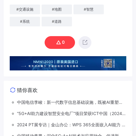
#
交通设施
#
地图
#
智慧
#
系统
#
道路
0
猜你喜欢
中国电信李峻：新一代数字信息基础设施，既被AI重塑，
也在重塑着AI
“5G+AI助力建设智慧安全电厂”项目荣获ICT中国（2024）
卓越案例一等奖
2024 PT展专访｜金山办公：WPS 365全面嵌入AI能力 打
造办公新质生产力
中国移动李男：深化5G-A×AI技术与应用融合，促进新质