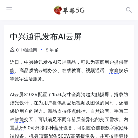
中兴通讯发布AI云屏
C114通信网
5 年 前
近日，中兴通讯发布AI云屏
新品
，可以为
家庭
用户提供
智
能
、高品质的云端办公、在线教育、视频通话、
家庭
娱乐
等数字生活服务。
AI云屏S102V配置了15.6.英寸全高清超大触摸屏，搭载防
炫光设计，在为用户提供高品质视频及图像的同时，还能
保护用户的视力。
新品
支持
多点
触控、自然语音、手写三
种
智能
交互，可以满足不同年龄层差异化的交互需求。内
置
蓝牙
5.0可外接多种
蓝牙
设备，可以随心连接数字
家庭
终
端设备。机身顶部配备500W高清摄像头，并可按需翻转