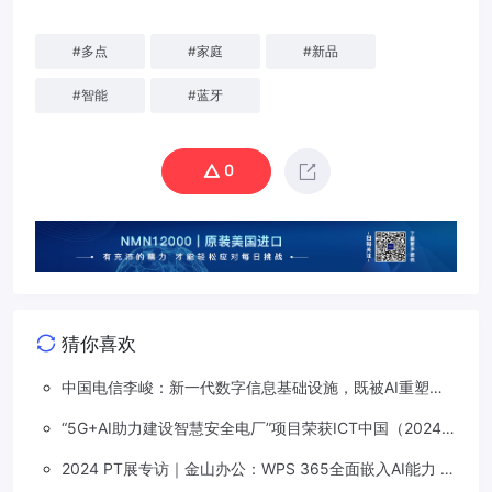
#
多点
#
家庭
#
新品
#
智能
#
蓝牙
0
猜你喜欢
中国电信李峻：新一代数字信息基础设施，既被AI重塑，
也在重塑着AI
“5G+AI助力建设智慧安全电厂”项目荣获ICT中国（2024）
卓越案例一等奖
2024 PT展专访｜金山办公：WPS 365全面嵌入AI能力 打
造办公新质生产力