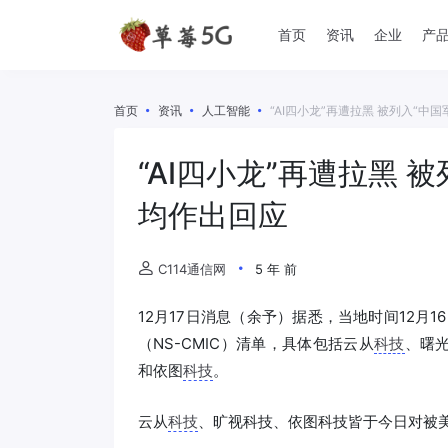
首页
资讯
企业
产
首页
资讯
人工智能
“AI四小龙”再遭拉黑 被列入“中
“AI四小龙”再遭拉黑 
均作出回应
C114通信网
5 年 前
12月17日消息（余予）据悉，当地时间12月1
（NS-CMIC）清单，具体包括云从
科技
、曙
和依图
科技
。
云从
科技
、旷视科技、依图科技皆于今日对被美