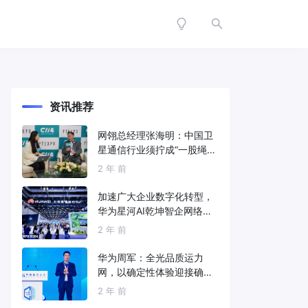
资讯推荐
网翎总经理张海明：中国卫
星通信行业须拧成“一股绳”
共同打造垂直产业链
2 年 前
加速广大企业数字化转型，
华为星河AI乾坤智企网络解
决方案亮相2024中国国际信
2 年 前
息通信展
华为周军：全光品质运力
网，以确定性体验迎接确定
性的智能时代
2 年 前