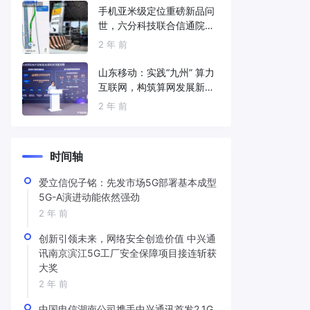
手机亚米级定位重磅新品问
世，六分科技联合信通院发
布免费服务
2 年 前
山东移动：实践“九州” 算力
互联网，构筑算网发展新底
座
2 年 前
时间轴
爱立信倪子铭：先发市场5G部署基本成型
5G-A演进动能依然强劲
2 年 前
创新引领未来，网络安全创造价值 中兴通
讯南京滨江5G工厂安全保障项目接连斩获
大奖
2 年 前
中国电信湖南公司携手中兴通讯首发2.1G