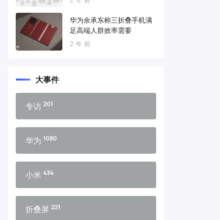
华为余承东称三折叠手机满
足高端人群效率需要
2 年 前
大事件
201
专访
1080
华为
434
小米
221
折叠屏