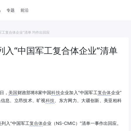
品
专题
前沿
国军工复合体企业”清单 均作出回应
被列入“中国军工复合体企业”清单
6日，
美国
财政部将8家中国
科技
企业加入“中国军工
复合体
企业”
光信息、立昂技术、旷视
科技
、东方网力、大疆创新、美亚柏科
列入“中国军工
复合体
企业（NS-CMIC）”清单一事作出回应。