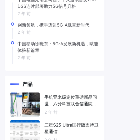
DSS连片部署助力5G信号升格
2 年 前
创新领航，携手迈进5G-A低空新时代
2 年 前
中国移动徐晓东：5G-A发展新机遇，赋能
体验新篇章
2 年 前
产品
手机亚米级定位重磅新品问
世，六分科技联合信通院发
布免费服务
2 年 前
三星S25 Ultra国行版支持卫
星通信
2 年 前