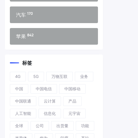
170
汽车
842
苹果
标签
4G
5G
万物互联
业务
中国
中国电信
中国移动
中国联通
云计算
产品
人工智能
信息化
元宇宙
全球
公司
出货量
功能
半导体
华为
印度
基站