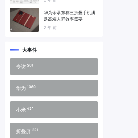
华为余承东称三折叠手机满
足高端人群效率需要
2 年 前
大事件
201
专访
1080
华为
434
小米
221
折叠屏