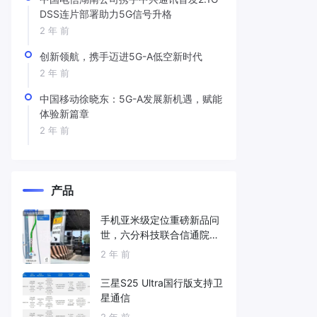
DSS连片部署助力5G信号升格
2 年 前
创新领航，携手迈进5G-A低空新时代
2 年 前
中国移动徐晓东：5G-A发展新机遇，赋能
体验新篇章
2 年 前
产品
手机亚米级定位重磅新品问
世，六分科技联合信通院发
布免费服务
2 年 前
三星S25 Ultra国行版支持卫
星通信
2 年 前