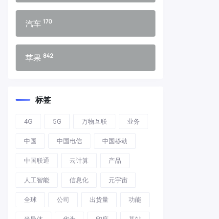
170
汽车
842
苹果
标签
4G
5G
万物互联
业务
中国
中国电信
中国移动
中国联通
云计算
产品
人工智能
信息化
元宇宙
全球
公司
出货量
功能
半导体
华为
印度
基站