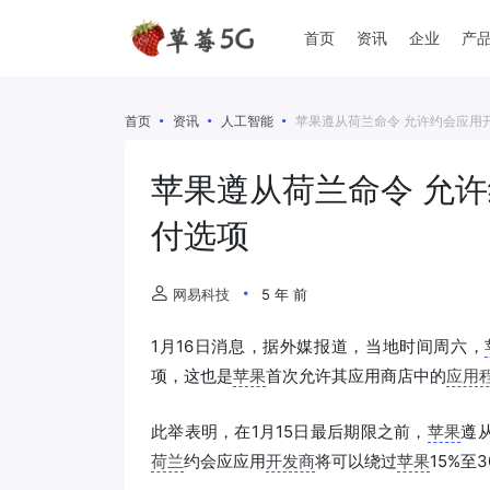
首页
资讯
企业
产
首页
资讯
人工智能
苹果遵从荷兰命令 允许约会应用
苹果遵从荷兰命令 允
付选项
网易科技
5 年 前
1月16日消息，据外媒报道，当地时间周六，
项，这也是
苹果
首次允许其应用商店中的
应用
此举表明，在1月15日最后期限之前，
苹果
遵
荷兰
约会应应用
开发商
将可以绕过
苹果
15%至