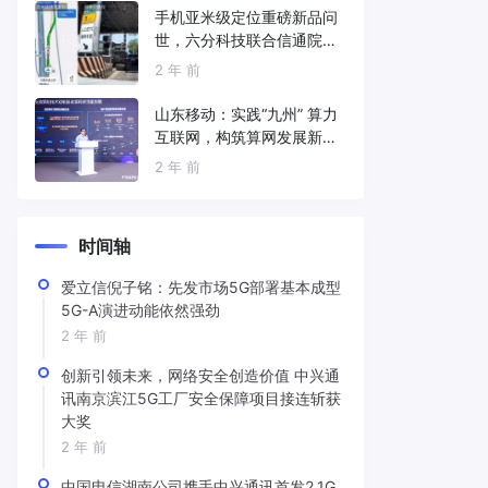
手机亚米级定位重磅新品问
世，六分科技联合信通院发
布免费服务
2 年 前
山东移动：实践“九州” 算力
互联网，构筑算网发展新底
座
2 年 前
时间轴
爱立信倪子铭：先发市场5G部署基本成型
5G-A演进动能依然强劲
2 年 前
创新引领未来，网络安全创造价值 中兴通
讯南京滨江5G工厂安全保障项目接连斩获
大奖
2 年 前
中国电信湖南公司携手中兴通讯首发2.1G