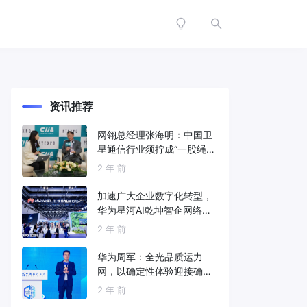
资讯推荐
网翎总经理张海明：中国卫
星通信行业须拧成“一股绳”
共同打造垂直产业链
2 年 前
加速广大企业数字化转型，
华为星河AI乾坤智企网络解
决方案亮相2024中国国际信
2 年 前
息通信展
华为周军：全光品质运力
网，以确定性体验迎接确定
性的智能时代
2 年 前