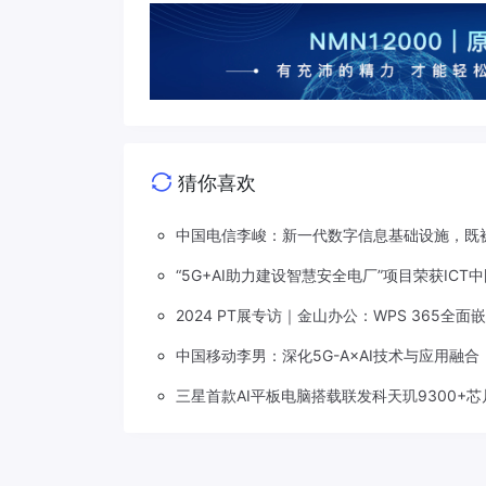
猜你喜欢
中国电信李峻：新一代数字信息基础设施，既被
“5G+AI助力建设智慧安全电厂”项目荣获ICT
2024 PT展专访｜金山办公：WPS 365全
中国移动李男：深化5G-A×AI技术与应用融
三星首款AI平板电脑搭载联发科天玑9300+芯