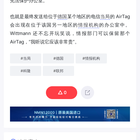
宪法保护办公室。
也就是最终发送给位于
德国
某个地区的电信
当局
的 AirTag
会出现在位于该国另一地区的
情报机构
的办公室中。
Wittmann 还不忘开玩笑说，情报部门可以保留那个
AirTag，“我听说它应该非常贵”。
#
当局
#
德国
#
情报机构
#
科隆
#
联邦
0