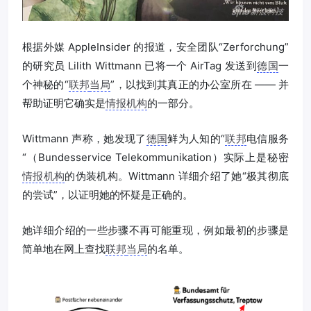
根据外媒 AppleInsider 的报道，安全团队“Zerforchung”
的研究员 Lilith Wittmann 已将一个 AirTag 发送到
德国
一
个神秘的“
联邦
当局
”，以找到其真正的办公室所在 —— 并
帮助证明它确实是
情报机构
的一部分。
Wittmann 声称，她发现了
德国
鲜为人知的“
联邦
电信服务
“（Bundesservice Telekommunikation）实际上是秘密
情报机构
的伪装机构。Wittmann 详细介绍了她“极其彻底
的尝试”，以证明她的怀疑是正确的。
她详细介绍的一些步骤不再可能重现，例如最初的步骤是
简单地在网上查找
联邦
当局
的名单。