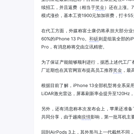
续招工，并且返费（相当于
奖金
）还在上涨。7
模式涨价，基本工资1900元加加班费，打卡55
在代工方面，外媒称富士康仍将承担大部分业务，包括全部
60%的iPhone 13 Pro。
和硕
则是组装全部的iPho
Pro，有消息称将交由立讯精密。
为了保证产能能够顺利进行，据悉上述代工厂
厂近期也在其官网宣布提高员工推荐
奖金
，最
根据目前了解，iPhone 13全部机型将全系
LiDAR激光雷达，屏幕刷新率会提升至120H
另外，还有消息称本次发布会上，苹果还准备了新
共同分享，由于越南
疫情
影响，第一批耳机主
回到AirPods 3上，其外形与上一代截然不同