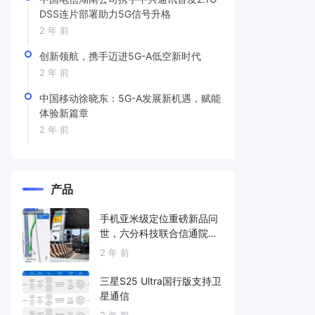
DSS连片部署助力5G信号升格
2 年 前
创新领航，携手迈进5G-A低空新时代
2 年 前
中国移动徐晓东：5G-A发展新机遇，赋能
体验新篇章
2 年 前
产品
手机亚米级定位重磅新品问
世，六分科技联合信通院发
布免费服务
2 年 前
三星S25 Ultra国行版支持卫
星通信
2 年 前