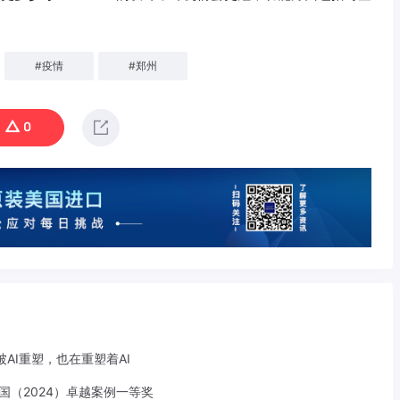
#
疫情
#
郑州
0
AI重塑，也在重塑着AI
中国（2024）卓越案例一等奖