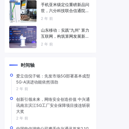
手机亚米级定位重磅新品问
世，六分科技联合信通院发
布免费服务
2 年 前
山东移动：实践“九州” 算力
互联网，构筑算网发展新底
座
2 年 前
时间轴
爱立信倪子铭：先发市场5G部署基本成型
5G-A演进动能依然强劲
2 年 前
创新引领未来，网络安全创造价值 中兴通
讯南京滨江5G工厂安全保障项目接连斩获
大奖
2 年 前
中国电信湖南公司携手中兴通讯首发2.1G