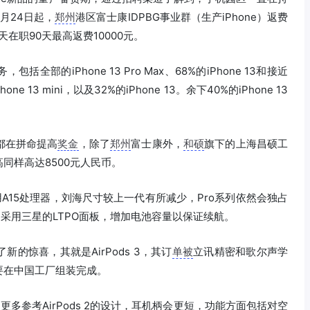
月24日起，
郑州
港区富士康IDPBG事业群（生产iPhone）返费
天在职90天最高返费10000元。
的iPhone 13 Pro Max、68%的iPhone 13和接近
ne 13 mini，以及32%的iPhone 13。余下40%的iPhone 13
都在拼命提高
奖金
，除了
郑州
富士康外，
和硕
旗下的上海昌硕工
高同样高达8500元人民币。
采用A15处理器，刘海尺寸较上一代有所减少，Pro系列依然会独占
z，采用三星的LTPO面板，增加电池容量以保证续航。
的惊喜，其就是AirPods 3，其订
单被
立讯精密和歌尔声学
要在中国工厂组装完成。
，更多参考AirPods 2的设计，耳机柄会更短，功能方面包括对空