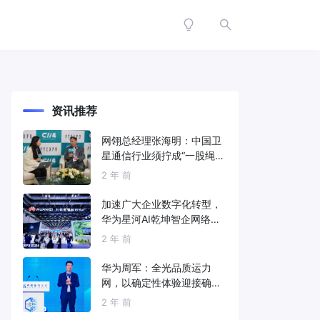
资讯推荐
网翎总经理张海明：中国卫
星通信行业须拧成“一股绳”
共同打造垂直产业链
2 年 前
加速广大企业数字化转型，
华为星河AI乾坤智企网络解
决方案亮相2024中国国际信
2 年 前
息通信展
华为周军：全光品质运力
网，以确定性体验迎接确定
性的智能时代
2 年 前