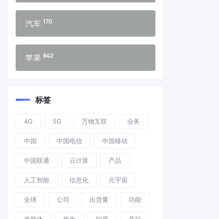
170
汽车
842
苹果
标签
4G
5G
万物互联
业务
中国
中国电信
中国移动
中国联通
云计算
产品
人工智能
信息化
元宇宙
全球
公司
出货量
功能
半导体
华为
印度
基站