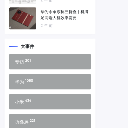
华为余承东称三折叠手机满
足高端人群效率需要
2 年 前
大事件
201
专访
1080
华为
434
小米
221
折叠屏