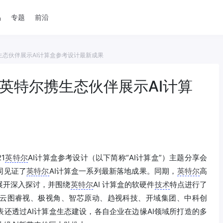
品
专题
前沿
生态伙伴展示AI计算盒参考设计最新成果
英特尔携生态伙伴展示AI计算
1
英特尔
AI计算盒参考设计（以下简称“AI计算盒”）主题分享会
同见证了
英特尔
AI计算盒一系列最新落地成果。同期，
英特尔
高
展开深入探讨，并围绕
英特尔
AI 计算盒的软硬件
技术
特点进行了
云图睿视、极视角、智芯原动、趋视科技、开域集团、中科创
还透过AI计算盒生态建设，各自企业在边缘AI领域所打造的多