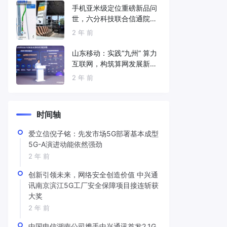
手机亚米级定位重磅新品问
世，六分科技联合信通院发
布免费服务
2 年 前
山东移动：实践“九州” 算力
互联网，构筑算网发展新底
座
2 年 前
时间轴
爱立信倪子铭：先发市场5G部署基本成型
5G-A演进动能依然强劲
2 年 前
创新引领未来，网络安全创造价值 中兴通
讯南京滨江5G工厂安全保障项目接连斩获
大奖
2 年 前
中国电信湖南公司携手中兴通讯首发2.1G