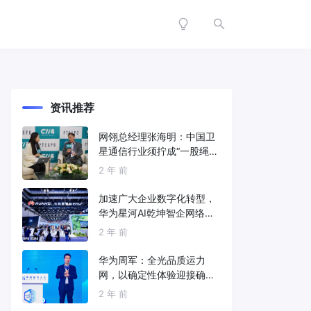
资讯推荐
网翎总经理张海明：中国卫
星通信行业须拧成“一股绳”
共同打造垂直产业链
2 年 前
加速广大企业数字化转型，
华为星河AI乾坤智企网络解
决方案亮相2024中国国际信
2 年 前
息通信展
华为周军：全光品质运力
网，以确定性体验迎接确定
性的智能时代
2 年 前