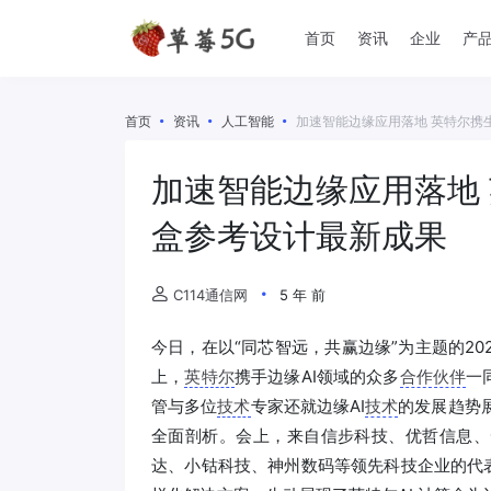
首页
资讯
企业
产
首页
资讯
人工智能
加速智能边缘应用落地 英特尔携
加速智能边缘应用落地 
盒参考设计最新成果
C114通信网
5 年 前
今日，在以“同芯智远，共赢边缘”为主题的202
上，
英特尔
携手边缘AI领域的众多
合作伙伴
一
管与多位
技术
专家还就边缘AI
技术
的发展趋势
全面剖析。会上，来自信步科技、优哲信息、
达、小钴科技、神州数码等领先科技企业的代表