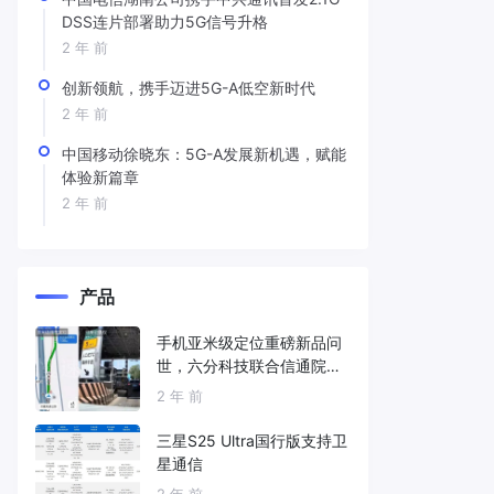
DSS连片部署助力5G信号升格
2 年 前
创新领航，携手迈进5G-A低空新时代
2 年 前
中国移动徐晓东：5G-A发展新机遇，赋能
体验新篇章
2 年 前
产品
手机亚米级定位重磅新品问
世，六分科技联合信通院发
布免费服务
2 年 前
三星S25 Ultra国行版支持卫
星通信
2 年 前