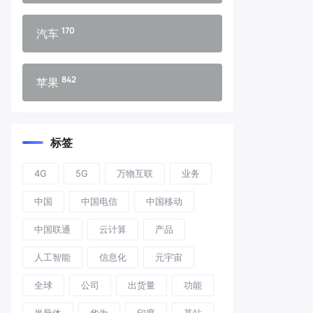
170
汽车
842
苹果
标签
4G
5G
万物互联
业务
中国
中国电信
中国移动
中国联通
云计算
产品
人工智能
信息化
元宇宙
全球
公司
出货量
功能
半导体
华为
印度
基站