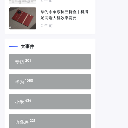
华为余承东称三折叠手机满
足高端人群效率需要
2 年 前
大事件
201
专访
1080
华为
434
小米
221
折叠屏