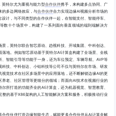
，英特尔尤为重视与能力型
合作伙伴
携手，来构建多点协同、广
来的多边网络效应，与
合作伙伴
合力实现边缘AI视频分析市场的
概念设计，与不同类型的合作伙伴一起，在智能支付、智能停车、
议等数十个场景中，构建了一系列面向垂直领域的端到端解决方
场景，英特尔联合智芯原动、趋视科技、开域集团、中科创达、
全面落地。例如智芯原动基于英特尔AI计算盒构建了全场景、全栈
析、智能引导等功能于一身，还为车位预定、车辆导航、AVP等
视科技、中科创达、小钴科技等公司不仅与英特尔在市场、研发
机视觉技术在社区多场景中的应用落地，还不断解锁边缘AI的更
区养老、社区管理等更细分的领域；而面向AI技术在视频行业的
特尔所打造的功能齐全的AI计算盒，还为机器视觉、智慧教育、
完整的基于X86架构的人工智能解决方案和服务，积极推动行业
等合作伙伴打造边缘智能生态，赋能更多合作伙伴从AI计算盒解