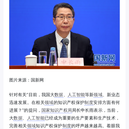
图片来源：国新网
针对有关“目前，我国大
数据
、
人工智能
等新
领域
、新业态
迅速发展。在相关
领域
的知识产权保护
制度
安排方面有何
进展？”的提问，
国家知识产权局
局长申长雨表示，当前，
大
数据
、
人工智能
已经成为重要的生产要素和生产技术，
完善相关
领域
知识产权保护
制度
的呼声越来越高。着眼我