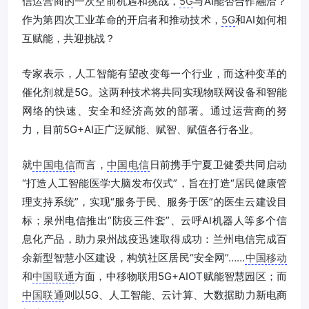
信运营商的一次空前机遇和挑战，
5G
与AI能否合作融洽？
作为第四次工业革命的开启者和推动技术，
5G
和AI如何相
互赋能，共迎挑战？
专家表示，人工智能有望改变每一个行业，而这种变革的
催化剂就是5G。这两种技术将共同实现物联网设备和智能
网络的快速、安全和经济高效的部署。通过运营商的努
力，目前5G+AI正广泛赋能、赋智、赋值各行各业。
就
中国电信
而言，
中国电信
日前携手宁夏卫健委共同启动
“打造人工智能医学大脑发布仪式”，旨在打造“居民健康管
理支持系统”，实现“服务于民、服务于医”的医生云建设目
标；泉州电信推出“防疫三件套”、云呼AI机器人等多个信
息化产品，助力泉州战疫迅速取得成功：兰州电信完成百
余新型智慧小区建设，构筑社区居民“安全网”……
中国移动
和
中国联通
方面，中移物联用5G+AIOT赋能智慧园区；而
中国联通
则以5G、人工智能、云计算、大数据助力新电商